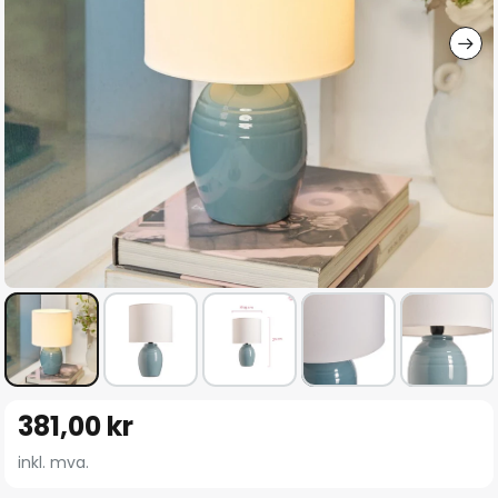
Gå
381,00 kr
til
begynnelsen
inkl. mva.
av