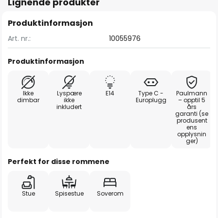
Lignende produkter
Produktinformasjon
Art. nr.:
10055976
Produktinformasjon
Ikke
Lyspære
E14
Type C -
Paulmann
dimbar
ikke
Europlugg
– opptil 5
inkludert
års
garanti (se
produsent
ens
opplysnin
ger)
Perfekt for disse rommene
Stue
Spisestue
Soverom