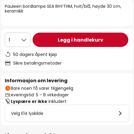
bildegalleri
Pauleen bordlampe SEA RHYTHM, hvit/blå, høyde 30 cm,
keramikk
Legg i handlekurv
1
50 dagers åpent kjøp
Sikre betalingsmetoder
Informasjon om levering
Bare noen få varer tilgjengelig
Leveringstid: 5 - 8 virkedager
Lyspære er ikke
inkludert
Velg E14 lyskilde