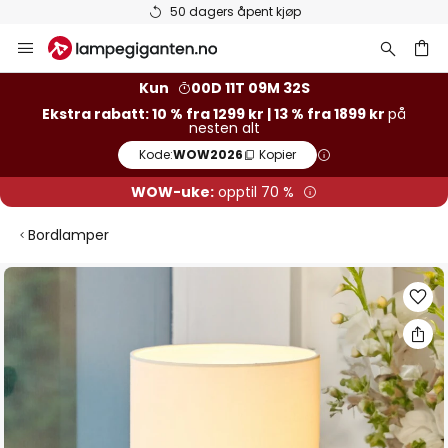
jøp
Varer på lager sendes rask
Hopp
til
innhold
Kun
00D 11T 09M 31S
Ekstra rabatt: 10 % fra 1299 kr | 13 % fra 1899 kr
på
nesten alt
Kode:
WOW2026
Kopier
WOW-uke:
opptil 70 %
Bordlamper
Gå
til
slutten
av
bildegalleri