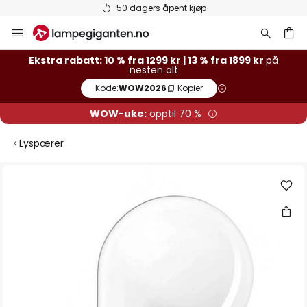
50 dagers åpent kjøp
Hopp
til
innhold
Ekstra rabatt: 10 % fra 1299 kr | 13 % fra 1899 kr
på
nesten alt
Kode:
WOW2026
Kopier
WOW-uke:
opptil 70 %
Lyspærer
Gå
til
slutten
av
bildegalleri