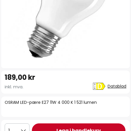
Gå
189,00 kr
til
begynnelsen
Datablad
inkl. mva.
av
bildegalleri
OSRAM LED-pære E27 11W 4 000 K 1 521 lumen
Legg i handlekurv
1