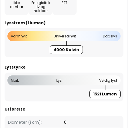
Ikke
Energieffek
E27
dimbar
tiv og
holdbar
Lysstrøm (i lumen)
Varmhvit
Universalhvit
Dagslys
4000 Kelvin
Lysstyrke
Mørk
Lys
Veldig lyst
1521 Lumen
Utførelse
Diameter (i cm):
6