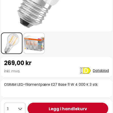
Gå
269,00 kr
til
begynnelsen
Datablad
inkl. mva.
av
bildegalleri
OSRAM LED-filamentpære E27 Base 11 W 4 000 K 3 stk
Legg i handlekurv
1