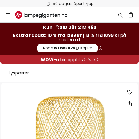
50 dagers åpent kjøp
Hopp
til
innhold
Kun
01D 08T 21M 46S
Ekstra rabatt: 10 % fra 1299 kr | 13 % fra 1899 kr
på
nesten alt
Kode:
WOW2026
Kopier
WOW-uke:
opptil 70 %
Lyspærer
Gå
til
slutten
av
bildegalleri