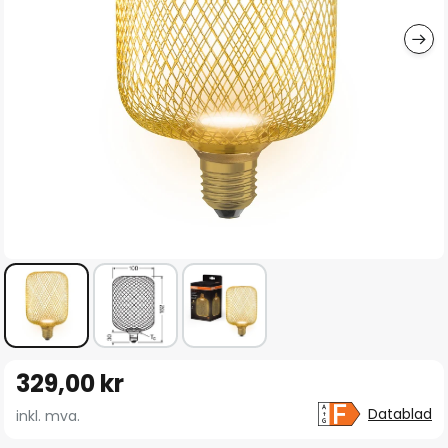
Gå
329,00 kr
til
begynnelsen
Datablad
inkl. mva.
av