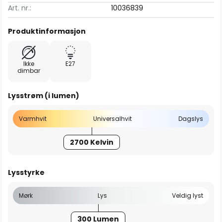
Art. nr.:
10036839
Produktinformasjon
Ikke
E27
dimbar
Lysstrøm (i lumen)
Varmhvit
Universalhvit
Dagslys
2700 Kelvin
Lysstyrke
Mørk
Lys
Veldig lyst
300 Lumen