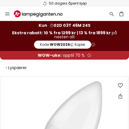
50 dagers åpent kjøp
Hopp
til
innhold
Kun
02D 03T 46M 23S
Ekstra rabatt: 10 % fra 1299 kr | 13 % fra 1899 kr
på
nesten alt
Kode:
WOW2026
Kopier
WOW-uke:
opptil 70 %
Lyspærer
Gå
til
slutten
av
bildegalleri