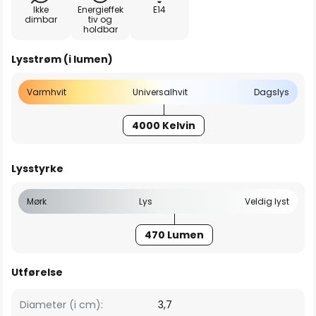
Ikke
Energieffek
E14
dimbar
tiv og
holdbar
Lysstrøm (i lumen)
Varmhvit
Universalhvit
Dagslys
4000 Kelvin
Lysstyrke
Mørk
Lys
Veldig lyst
470 Lumen
Utførelse
Diameter (i cm):
3,7