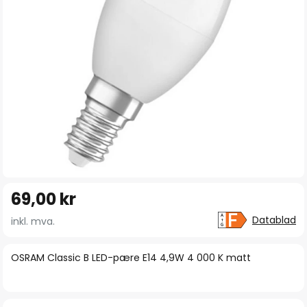
Gå
69,00 kr
til
begynnelsen
Datablad
inkl. mva.
av
bildegalleri
OSRAM Classic B LED-pære E14 4,9W 4 000 K matt