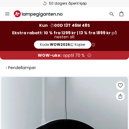
50 dagers åpent kjøp
Hopp
til
innhold
Kun
00D 13T 46M 48S
Ekstra rabatt: 10 % fra 1299 kr | 13 % fra 1899 kr
på
nesten alt
Kode:
WOW2026
Kopier
WOW-uke:
opptil 70 %
Pendellamper
Gå
til
slutten
av
bildegalleri