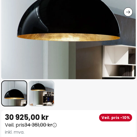
Gå
30 925,00 kr
Veil. pris -10%
til
Veil. pris
34 361,00 kr
begynnelsen
inkl. mva.
av