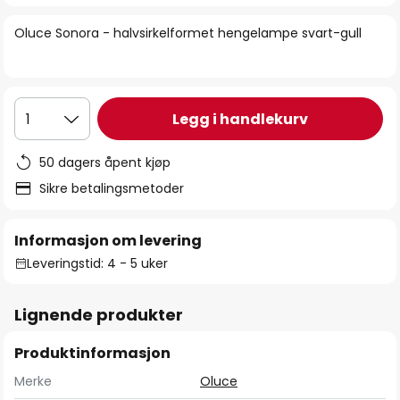
bildegalleri
Oluce Sonora - halvsirkelformet hengelampe svart-gull
Legg i handlekurv
1
50 dagers åpent kjøp
Sikre betalingsmetoder
Informasjon om levering
Leveringstid: 4 - 5 uker
Lignende produkter
Produktinformasjon
Merke
Oluce