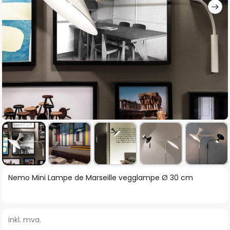
Gå
Nemo Mini Lampe de Marseille vegglampe Ø 30 cm
til
begynnelsen
av
inkl. mva.
bildegalleri