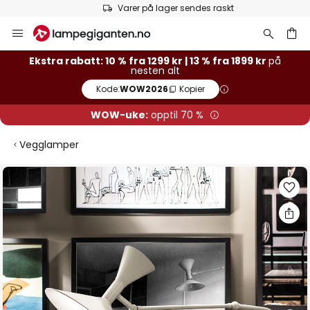
Varer på lager sendes raskt
Hopp
til
innhold
Ekstra rabatt: 10 % fra 1299 kr | 13 % fra 1899 kr
på
nesten alt
Kode:
WOW2026
Kopier
WOW-uke:
opptil 70 %
Vegglamper
Gå
til
slutten
av
bildegalleri