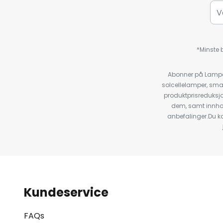
*Minste b
Abonner på Lampeg
solcellelamper, sma
produktprisreduksj
dem, samt innho
anbefalinger.Du kan
Kundeservice
FAQs