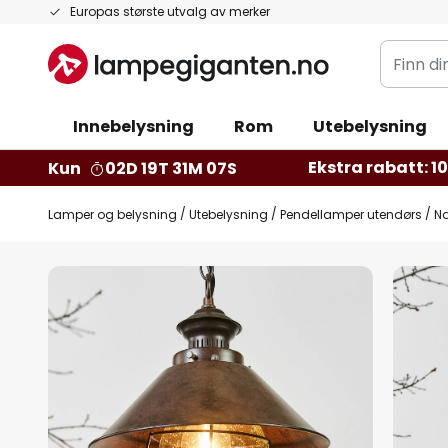
Hopp
Europas største utvalg av merker
til
Finn
innhold
din
belysnin
Innebelysning
Rom
Utebelysning
Ekstra rabatt: 10 
Kun
02D 19T 31M 06S
Lamper og belysning
Utebelysning
Pendellamper utendørs
N
Gå
til
slutten
av
bildegalleri