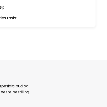
jøp
des raskt
spesialtilbud og
neste bestilling.