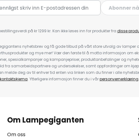
Abonner n
estillingsverdi på kr 1299 kr. Kan ikke løses inn for produkter fra
disse prod
igantens nyhetsbrev og få gode tilbud på vårt store utvalg av lamper og 
rthusprodukter og mye mer! Vær den første til å motta informasjon om eks
oner, spesialkampanjer og kampanjepriser, produktanbefalinger og nyheter
ld fra samarbeidspartnere og undersøkelser, samt oppfordringer om kjø
 melde deg av til enhver tid enten via linken som du finner i alle nyhetsbr
kontaktskjema
. Ytterligere informasjon finner du i vår
personvernerklæring
Om Lampegiganten
Om oss