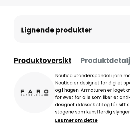
Gå
til
begynnelsen
av
Lignende produkter
bildegalleri
Produktoversikt
Produktdetalj
Nautica utendørspendel i jern m
Nautica er designet for å gi et s
og i hagen. Armaturen er laget av
for øyet for alle som liker et ant
designet i klassisk stil og får sitt
stagene som kunstferdig slynger 
glasset på utendørspendelen.
Les mer om dette