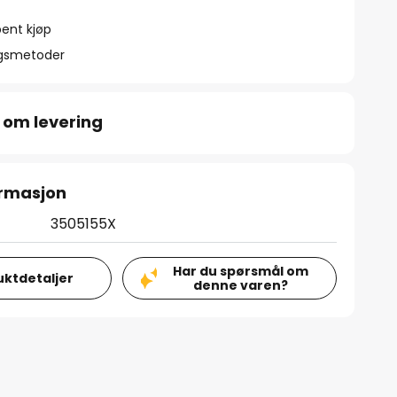
ent kjøp
ngsmetoder
 om levering
ormasjon
3505155X
Har du spørsmål om
uktdetaljer
denne varen?