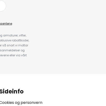
å
usentene
.
armaturer, vifter,
klusive rabattkoder,
 så snart vi mottar
psanmeldelser og
evene eller via vårt
.
Sideinfo
Cookies og personvern