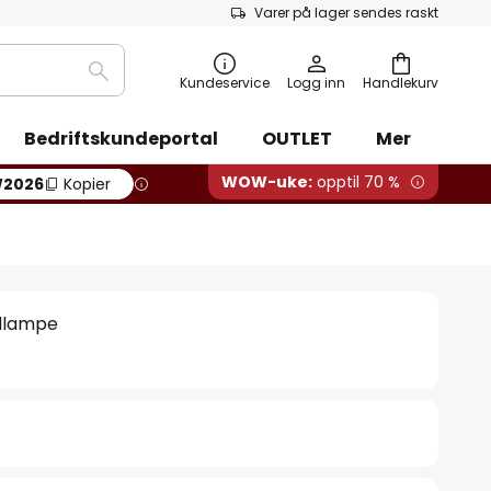
Varer på lager sendes raskt
Søk
Kundeservice
Logg inn
Handlekurv
Bedriftskundeportal
OUTLET
Mer
WOW-uke:
opptil 70 %
2026
Kopier
llampe