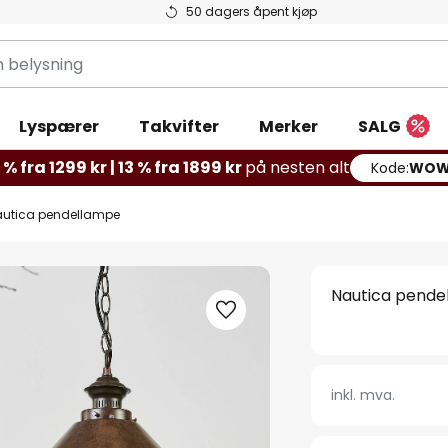
50 dagers åpent kjøp
g
Lyspærer
Takvifter
Merker
SALG
% fra 1299 kr | 13 % fra 1899 kr
på nesten alt
Kode:
WOW
autica pendellampe
Nautica pende
inkl. mva.