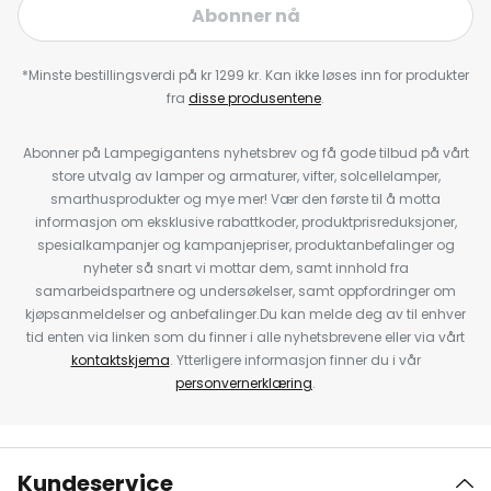
Abonner nå
*Minste bestillingsverdi på kr 1299 kr. Kan ikke løses inn for produkter
fra
disse produsentene
.
Abonner på Lampegigantens nyhetsbrev og få gode tilbud på vårt
store utvalg av lamper og armaturer, vifter, solcellelamper,
smarthusprodukter og mye mer! Vær den første til å motta
informasjon om eksklusive rabattkoder, produktprisreduksjoner,
spesialkampanjer og kampanjepriser, produktanbefalinger og
nyheter så snart vi mottar dem, samt innhold fra
samarbeidspartnere og undersøkelser, samt oppfordringer om
kjøpsanmeldelser og anbefalinger.Du kan melde deg av til enhver
tid enten via linken som du finner i alle nyhetsbrevene eller via vårt
kontaktskjema
. Ytterligere informasjon finner du i vår
personvernerklæring
.
Kundeservice