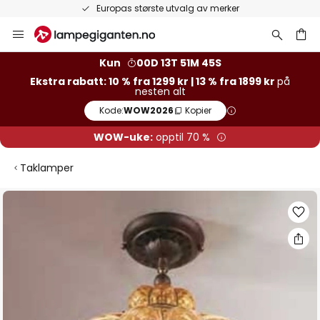
Europas største utvalg av merker
Hopp
til
innhold
Kun
00D 13T 51M 44S
Ekstra rabatt: 10 % fra 1299 kr | 13 % fra 1899 kr
på
nesten alt
Kode:
WOW2026
Kopier
WOW-uke:
opptil 70 %
Taklamper
Gå
til
slutten
av
bildegalleri