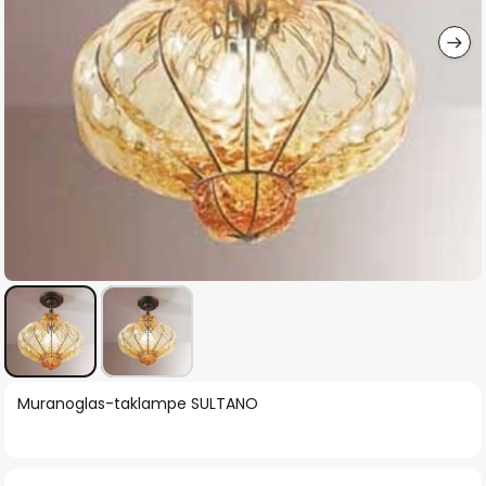
Gå
Muranoglas-taklampe SULTANO
til
begynnelsen
av