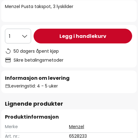
bildegalleri
Menzel Pusta takspot, 3 lyskilder
Legg i handlekurv
1
50 dagers åpent kjøp
Sikre betalingsmetoder
Informasjon om levering
Leveringstid: 4 - 5 uker
Lignende produkter
Produktinformasjon
Merke
Menzel
Art. nr.:
6528233