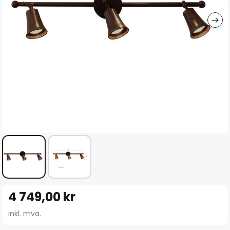
Gå
4 749,00 kr
til
begynnelsen
inkl. mva.
av