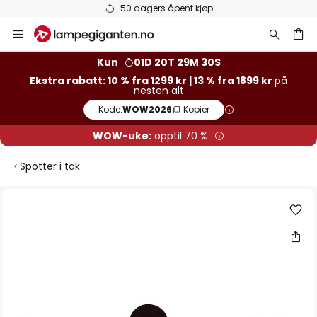
Varer på lager sendes raskt
Hopp
til
innhold
Kun
01D 20T 29M 29S
Ekstra rabatt: 10 % fra 1299 kr | 13 % fra 1899 kr
på
nesten alt
Kode:
WOW2026
Kopier
WOW-uke:
opptil 70 %
Spotter i tak
Gå
til
slutten
av
bildegalleri