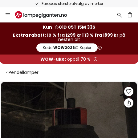
Europas største utvalg av merker
Hopp
til
innhold
Kun
01D 05T 15M 32S
Ekstra rabatt: 10 % fra 1299 kr | 13 % fra 1899 kr
på
nesten alt
Kode:
WOW2026
Kopier
WOW-uke:
opptil 70 %
Pendellamper
Gå
til
slutten
av
bildegalleri