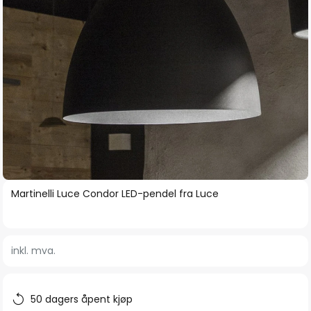
Gå
Martinelli Luce Condor LED-pendel fra Luce
til
begynnelsen
av
inkl. mva.
bildegalleri
50 dagers åpent kjøp