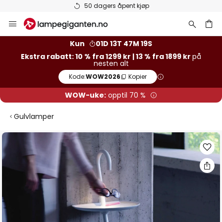
50 dagers åpent kjøp
Hopp
til
innhold
Kun
01D 13T 47M 18S
Ekstra rabatt: 10 % fra 1299 kr | 13 % fra 1899 kr
på
nesten alt
Kode:
WOW2026
Kopier
WOW-uke:
opptil 70 %
Gulvlamper
Gå
til
slutten
av
bildegalleri