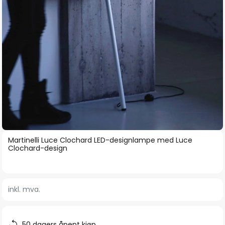
Gå
Martinelli Luce Clochard LED-designlampe med Luce
til
Clochard-design
begynnelsen
av
bildegalleri
inkl. mva.
50 dagers åpent kjøp