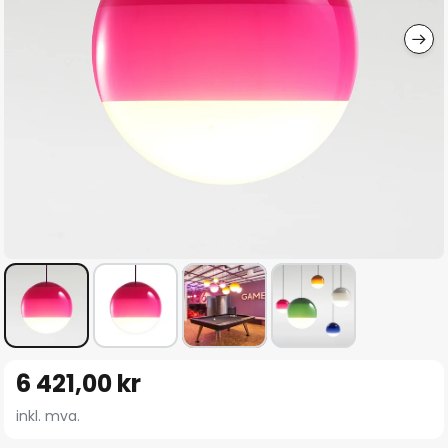
Gå
6 421,00 kr
til
begynnelsen
inkl. mva.
av