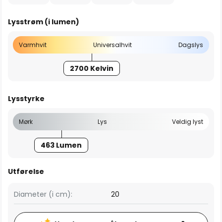
Lysstrøm (i lumen)
Varmhvit
Universalhvit
Dagslys
2700 Kelvin
Lysstyrke
Mørk
Lys
Veldig lyst
463 Lumen
Utførelse
Diameter (i cm):
20