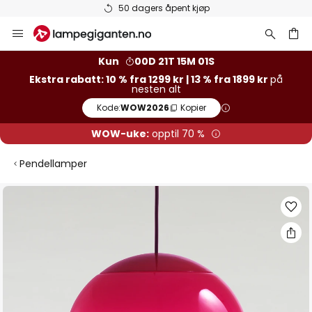
ers åpent kjøp
Varer på lager 
Hopp
til
innhold
Kun
00D 21T 15M 00S
Ekstra rabatt: 10 % fra 1299 kr | 13 % fra 1899 kr
på
nesten alt
Kode:
WOW2026
Kopier
WOW-uke:
opptil 70 %
Pendellamper
Gå
til
slutten
av
bildegalleri