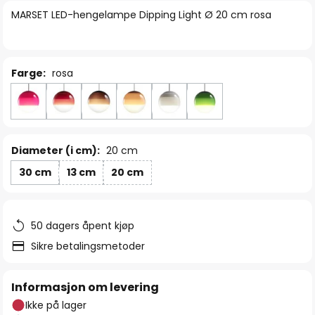
bildegalleri
MARSET LED-hengelampe Dipping Light Ø 20 cm rosa
Farge:
rosa
Diameter (i cm):
20 cm
30 cm
13 cm
20 cm
50 dagers åpent kjøp
Sikre betalingsmetoder
Informasjon om levering
Ikke på lager