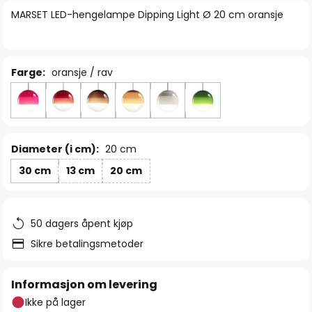
bildegalleri
MARSET LED-hengelampe Dipping Light Ø 20 cm oransje
Farge:
oransje / rav
Diameter (i cm):
20 cm
30 cm
13 cm
20 cm
50 dagers åpent kjøp
Sikre betalingsmetoder
Informasjon om levering
Ikke på lager