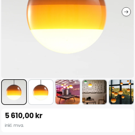
Gå
5 610,00 kr
til
begynnelsen
inkl. mva.
av