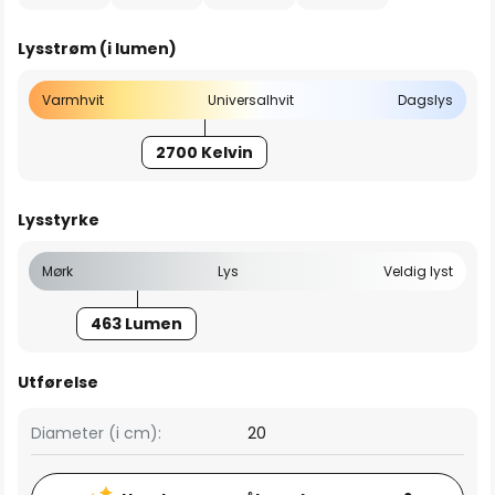
Lysstrøm (i lumen)
Varmhvit
Universalhvit
Dagslys
2700 Kelvin
Lysstyrke
Mørk
Lys
Veldig lyst
463 Lumen
Utførelse
Diameter (i cm):
20