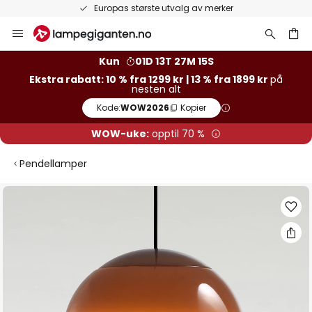
Europas største utvalg av merker
Hopp
til
innhold
Kun
01D 13T 27M 14S
Ekstra rabatt: 10 % fra 1299 kr | 13 % fra 1899 kr
på
nesten alt
Kode:
WOW2026
Kopier
WOW-uke:
opptil 70 %
Pendellamper
Gå
til
slutten
av
bildegalleri