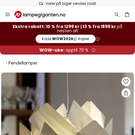
Varer på lager sendes raskt
Hopp
til
innhold
Ekstra rabatt: 10 % fra 1299 kr | 13 % fra 1899 kr
på
nesten alt
Kode:
WOW2026
Kopier
WOW-uke:
opptil 70 %
Pendellamper
Gå
til
slutten
av
bildegalleri