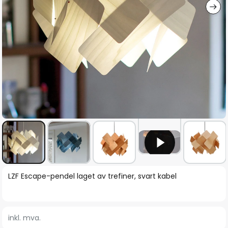
Gå
LZF Escape-pendel laget av trefiner, svart kabel
til
begynnelsen
av
inkl. mva.
bildegalleri