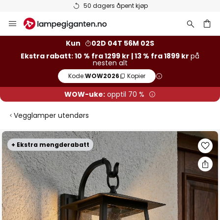
50 dagers åpent kjøp
Hopp
til
innhold
Kun
02D 04T 56M 02S
Ekstra rabatt: 10 % fra 1299 kr | 13 % fra 1899 kr
på
nesten alt
Kode:
WOW2026
Kopier
WOW-uke:
opptil 70 %
Vegglamper utendørs
Gå
+ Ekstra mengderabatt
til
slutten
av
bildegalleri