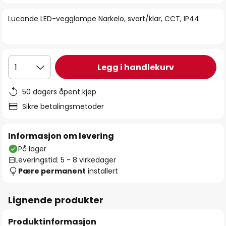
bildegalleri
Lucande LED-vegglampe Narkelo, svart/klar, CCT, IP44
Legg i handlekurv
1
50 dagers åpent kjøp
Sikre betalingsmetoder
Informasjon om levering
På lager
Leveringstid: 5 - 8 virkedager
Pære permanent
installert
Lignende produkter
Produktinformasjon