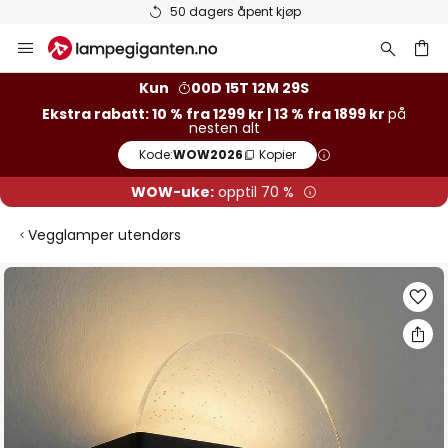
50 dagers åpent kjøp
Hopp
til
innhold
Kun
00D 15T 12M 29S
Ekstra rabatt: 10 % fra 1299 kr | 13 % fra 1899 kr
på
nesten alt
Kode:
WOW2026
Kopier
WOW-uke:
opptil 70 %
Vegglamper utendørs
Gå
til
slutten
av
bildegalleri