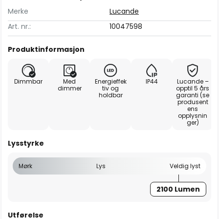
Merke
Lucande
Art. nr.:
10047598
Produktinformasjon
Dimmbar
Med
Energieffek
IP44
Lucande –
dimmer
tiv og
opptil 5 års
holdbar
garanti (se
produsent
ens
opplysnin
ger)
Lysstyrke
Mørk
Lys
Veldig lyst
2100 Lumen
Utførelse