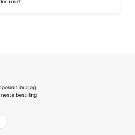
des raskt
spesialtilbud og
neste bestilling.
å