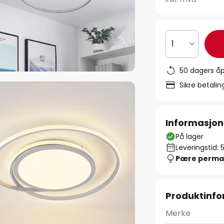
1
50 dagers åp
Sikre betali
Informasjon
På lager
Leveringstid: 
Pære perma
Produktinf
Merke