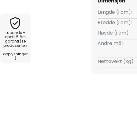
Dimensjon
tivt element, men også til et
t gjelder interiørbelysning. Den
Lengde (i cm):
elt godt på soverommet eller i
Bredde (i cm):
r i taket. Noud kan enkelt
Høyde (i cm):
Lucande –
stiler uten å overskygge resten
opptil 5 års
garanti (se
Andre mål:
produsenten
s
opplysninger
)
Nettovekt (kg):