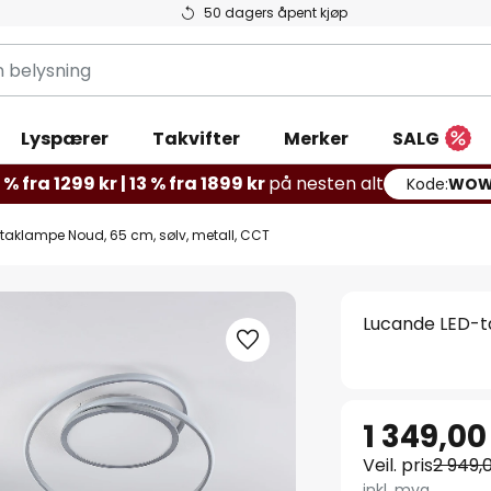
50 dagers åpent kjøp
g
Lyspærer
Takvifter
Merker
SALG
% fra 1299 kr | 13 % fra 1899 kr
på nesten alt
Kode:
WOW
taklampe Noud, 65 cm, sølv, metall, CCT
Lucande LED-ta
1 349,00
Veil. pris
2 949,
inkl. mva.