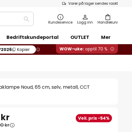
Varer på lager sendes raskt
Søk
Kundeservice
Logg inn
Handlekurv
Bedriftskundeportal
OUTLET
Mer
WOW-uke:
opptil 70 %
2026
Kopier
klampe Noud, 65 cm, sølv, metall, CCT
 kr
Veil. pris -54%
00 kr