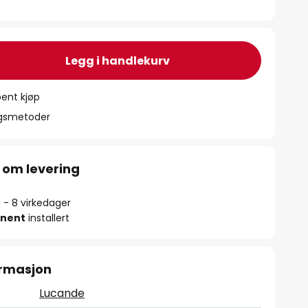
Legg i handlekurv
ent kjøp
ngsmetoder
 om levering
5 - 8 virkedager
nent
installert
ormasjon
Lucande