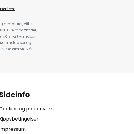
usentene
.
armaturer, vifter,
klusive rabattkoder,
 så snart vi mottar
psanmeldelser og
evene eller via vårt
.
Sideinfo
Cookies og personvern
Kjøpsbetingelser
Impressum