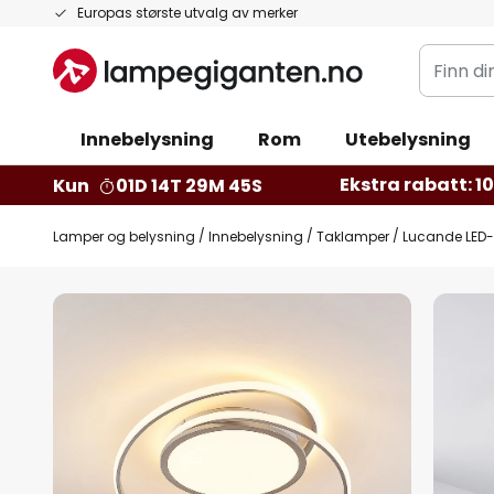
Hopp
Europas største utvalg av merker
til
Finn
innhold
din
belysnin
Innebelysning
Rom
Utebelysning
Ekstra rabatt: 10 
Kun
01D 14T 29M 44S
Lamper og belysning
Innebelysning
Taklamper
Lucande LED-
Gå
til
slutten
av
bildegalleri