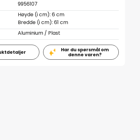
9956107
Høyde (i cm): 6 cm
Bredde (i cm): 61 cm
Aluminium / Plast
Har du spørsmål om
uktdetaljer
denne varen?