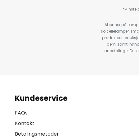
*Minste b
Abonner på Lampeg
solcellelamper, sma
produktprisreduksj
dem, samt innho
anbefalinger.Du kan
Kundeservice
FAQs
Kontakt
Betalingsmetoder