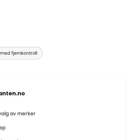
med fjernkontroll
nten.no
valg av merker
jøp