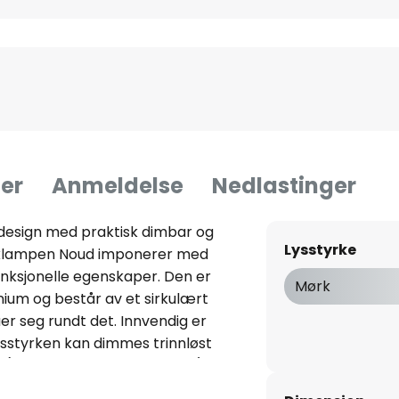
er
Anmeldelse
Nedlastinger
design med praktisk dimbar og
Lysstyrke
aklampen Noud imponerer med
unksjonelle egenskaper. Den er
Mørk
nium og består av et sirkulært
r seg rundt det. Innvendig er
ysstyrken kan dimmes trinnløst
s (2 700 K, 4 000 K og 6 500 K)
ette gjør Noud LED-taklampen