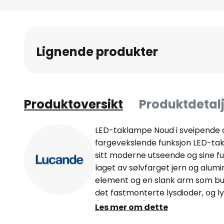
Gå
til
begynnelsen
av
Lignende produkter
bildegalleri
Produktoversikt
Produktdetalj
LED-taklampe Noud i sveipende 
fargevekslende funksjon LED-t
sitt moderne utseende og sine f
laget av sølvfarget jern og alumi
element og en slank arm som bue
det fastmonterte lysdioder, og l
(10 % - 100 %) og lysfargen styre
Les mer om dette
ved hjelp av en fjernkontroll. D