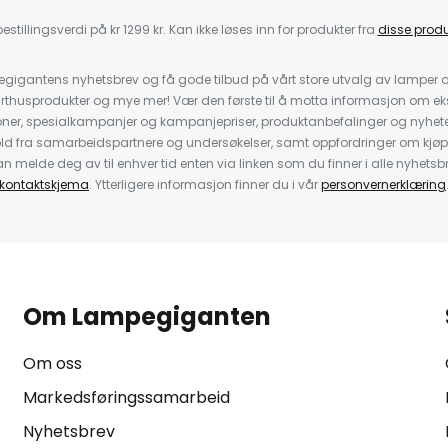
estillingsverdi på kr 1299 kr. Kan ikke løses inn for produkter fra
disse prod
igantens nyhetsbrev og få gode tilbud på vårt store utvalg av lamper og 
rthusprodukter og mye mer! Vær den første til å motta informasjon om eks
oner, spesialkampanjer og kampanjepriser, produktanbefalinger og nyheter
ld fra samarbeidspartnere og undersøkelser, samt oppfordringer om kjø
 melde deg av til enhver tid enten via linken som du finner i alle nyhetsbr
kontaktskjema
. Ytterligere informasjon finner du i vår
personvernerklæring
Om Lampegiganten
Om oss
Markedsføringssamarbeid
Nyhetsbrev