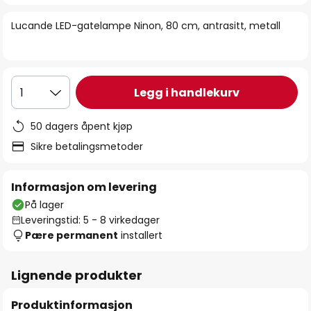
bildegalleri
Lucande LED-gatelampe Ninon, 80 cm, antrasitt, metall
Legg i handlekurv
1
50 dagers åpent kjøp
Sikre betalingsmetoder
Informasjon om levering
På lager
Leveringstid: 5 - 8 virkedager
Pære permanent
installert
Lignende produkter
Produktinformasjon