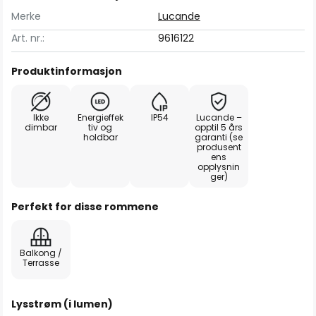
Merke
Lucande
Art. nr.:
9616122
Produktinformasjon
Ikke
Energieffek
IP54
Lucande –
dimbar
tiv og
opptil 5 års
holdbar
garanti (se
produsent
ens
opplysnin
ger)
Perfekt for disse rommene
Balkong /
Terrasse
Lysstrøm (i lumen)