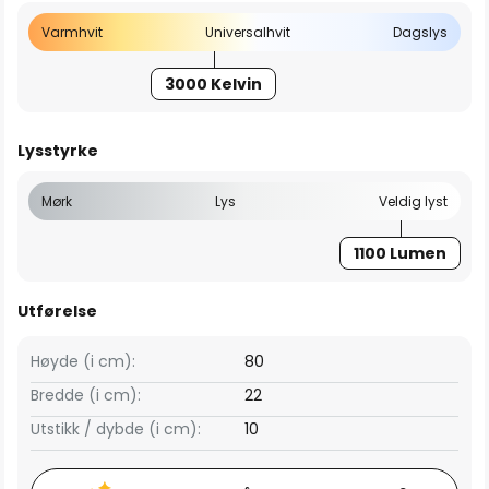
Varmhvit
Universalhvit
Dagslys
3000 Kelvin
Lysstyrke
Mørk
Lys
Veldig lyst
1100 Lumen
Utførelse
Høyde (i cm):
80
Bredde (i cm):
22
Utstikk / dybde (i cm):
10