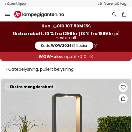
Varer på lager sendes raskt
Hopp
til
innhold
Kun
01D 10T 50M 15S
Ekstra rabatt: 10 % fra 1299 kr | 13 % fra 1899 kr
på
nesten alt
Kode:
WOW2026
Kopier
WOW-uke:
opptil 70 %
Gatebelysning, pullert belysning
Gå
+ Ekstra mengderabatt
til
slutten
av
bildegalleri