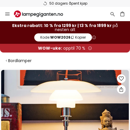
50 dagers åpent kjøp
Hopp
til
innhold
Ekstra rabatt: 10 % fra 1299 kr | 13 % fra 1899 kr
på
nesten alt
Kode:
WOW2026
Kopier
WOW-uke:
opptil 70 %
Bordlamper
Gå
til
slutten
av
bildegalleri