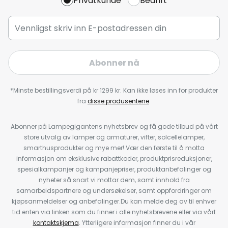
Privatkunde
Bedrift
Abonner nå
*Minste bestillingsverdi på kr 1299 kr. Kan ikke løses inn for produkter
fra
disse produsentene
.
Abonner på Lampegigantens nyhetsbrev og få gode tilbud på vårt
store utvalg av lamper og armaturer, vifter, solcellelamper,
smarthusprodukter og mye mer! Vær den første til å motta
informasjon om eksklusive rabattkoder, produktprisreduksjoner,
spesialkampanjer og kampanjepriser, produktanbefalinger og
nyheter så snart vi mottar dem, samt innhold fra
samarbeidspartnere og undersøkelser, samt oppfordringer om
kjøpsanmeldelser og anbefalinger.Du kan melde deg av til enhver
tid enten via linken som du finner i alle nyhetsbrevene eller via vårt
kontaktskjema
. Ytterligere informasjon finner du i vår