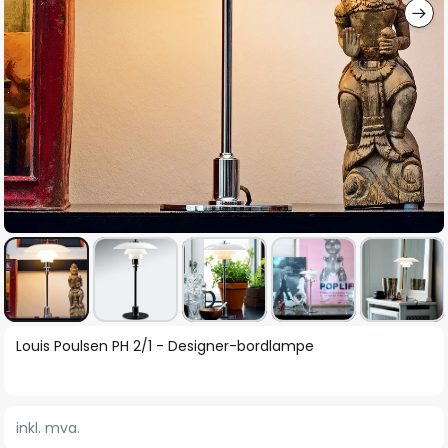
Gå
Louis Poulsen PH 2/1 - Designer-bordlampe
til
begynnelsen
av
inkl. mva.
bildegalleri