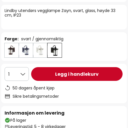
bildegalleri
Lindby utendørs vegglampe Zayn, svart, glass, høyde 33
cm, IP23
Farge:
svart / gjennomsiktig
Legg i handlekurv
1
50 dagers åpent kjøp
Sikre betalingsmetoder
Informasjon om levering
På lager
Leveringstid: 5 - 8 virkedager