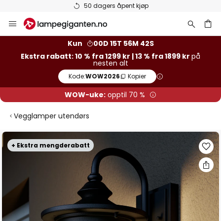
Varer på lager sendes raskt
Hopp
til
innhold
Kun
00D 15T 56M 42S
Ekstra rabatt: 10 % fra 1299 kr | 13 % fra 1899 kr
på
nesten alt
Kode:
WOW2026
Kopier
WOW-uke:
opptil 70 %
Vegglamper utendørs
Gå
+ Ekstra mengderabatt
til
slutten
av
bildegalleri