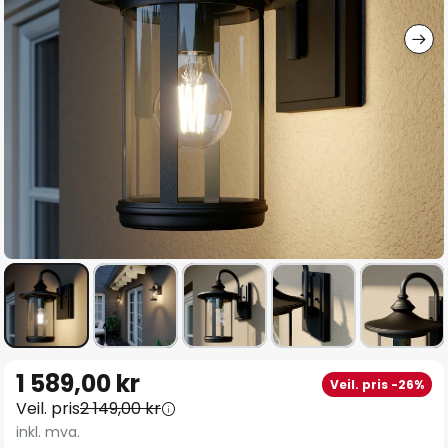
Gå
1 589,00 kr
Veil. pris -26%
til
Veil. pris
2 149,00 kr
begynnelsen
inkl. mva.
av