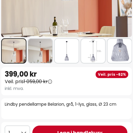
Gå
399,00 kr
Veil. pris -62%
til
Veil. pris
1 059,00 kr
begynnelsen
inkl. mva.
av
bildegalleri
Lindby pendellampe Belarion, grå, 1-lys, glass, Ø 23 cm
Legg i handlekurv
1