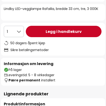
bildegalleri
Lindby LED-vegglampe Rafailia, bredde 33 cm, tre, 3 000K
Legg i handlekurv
1
50 dagers åpent kjøp
Sikre betalingsmetoder
Informasjon om levering
På lager
Leveringstid: 5 - 8 virkedager
Pære permanent
installert
Lignende produkter
Produktinformasjon