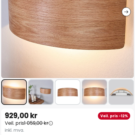
Gå
929,00 kr
Veil. pris -12%
til
Veil. pris
1 059,00 kr
begynnelsen
inkl. mva.
av