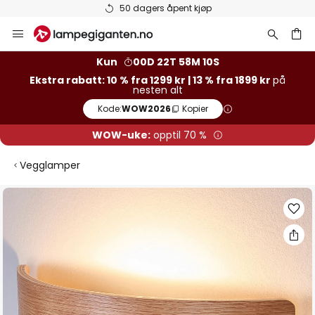
Varer på lager sendes raskt
Hopp
til
innhold
Kun
00D 22T 58M 09S
Ekstra rabatt: 10 % fra 1299 kr | 13 % fra 1899 kr
på
nesten alt
Kode:
WOW2026
Kopier
WOW-uke:
opptil 70 %
Vegglamper
Gå
til
slutten
av
bildegalleri