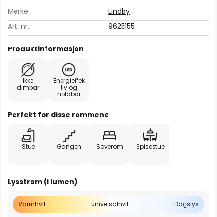
Merke
Lindby
Art. nr.:
9625155
Produktinformasjon
Ikke
Energieffek
dimbar
tiv og
holdbar
Perfekt for disse rommene
Stue
Gangen
Soverom
Spisestue
Lysstrøm (i lumen)
Varmhvit
Universalhvit
Dagslys