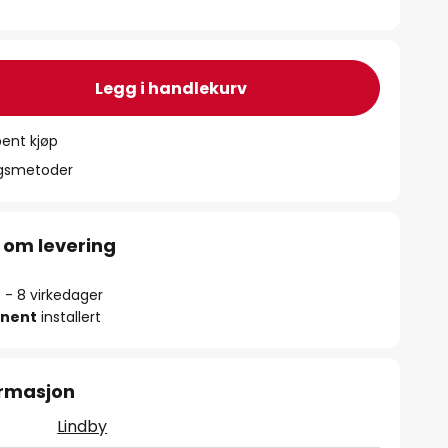
Legg i handlekurv
ent kjøp
ngsmetoder
 om levering
5 - 8 virkedager
nent
installert
ormasjon
Lindby