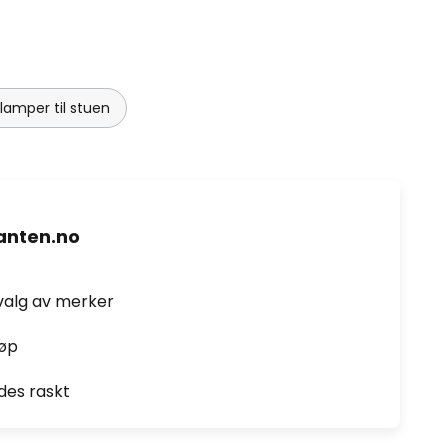
amper til stuen
nten.no
valg av merker
jøp
des raskt