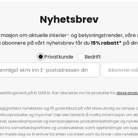
Nyhetsbrev
masjon om aktuelle interiør- og belysningstrender, våre 
å abonnere på vårt nyhetsbrev får du
15% rabatt*
på din 
Privatkunde
Bedrift
Abonner n
estillingsverdi på kr 1299 kr. Kan ikke løses inn for produkter fra
disse prod
igantens nyhetsbrev og få gode tilbud på vårt store utvalg av lamper og 
rthusprodukter og mye mer! Vær den første til å motta informasjon om eks
oner, spesialkampanjer og kampanjepriser, produktanbefalinger og nyheter
ld fra samarbeidspartnere og undersøkelser, samt oppfordringer om kjø
 melde deg av til enhver tid enten via linken som du finner i alle nyhetsbr