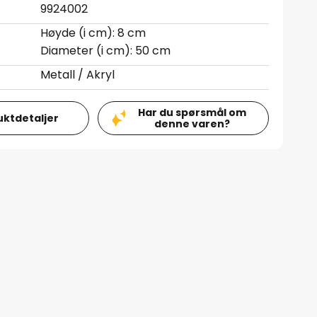
9924002
Høyde (i cm): 8 cm
Diameter (i cm): 50 cm
Metall / Akryl
Har du spørsmål om
uktdetaljer
denne varen?