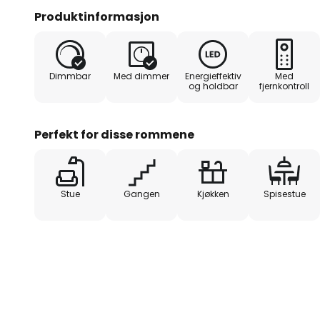
som lyser med ca. 10 % av lysst
Produktinformasjon
fastmontert og gir god belysning, 
selv i større rom.
Dimmbar
Med dimmer
Energieffektiv
Med
og holdbar
fjernkontroll
Perfekt for disse rommene
Stue
Gangen
Kjøkken
Spisestue