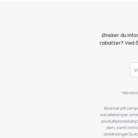
Ønsker du infor
rabatter? Ved 
*Minste b
Abonner på Lampeg
solcellelamper, sma
produktprisreduksj
dem, samt innho
anbefalinger.Du kan