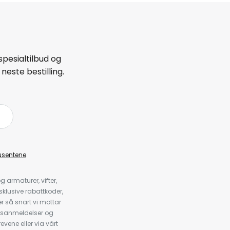
spesialtilbud og
neste bestilling.
å
usentene
.
armaturer, vifter,
klusive rabattkoder,
 så snart vi mottar
psanmeldelser og
evene eller via vårt