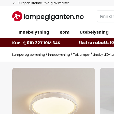
Hopp
Europas største utvalg av merker
til
Finn
innhold
din
belysnin
Innebelysning
Rom
Utebelysning
Ekstra rabatt: 10 
Kun
01D 22T 10M 34S
Lamper og belysning
Innebelysning
Taklamper
Lindby LED-ta
Gå
til
slutten
av
bildegalleri