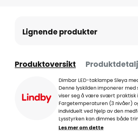
Gå
til
begynnelsen
av
Lignende produkter
bildegalleri
Produktoversikt
Produktdetalj
Dimbar LED-taklampe Sleya med
Denne lyskilden imponerer med s
viser seg å være svært praktisk 
Fargetemperaturen (3 nivåer) og
individuelt ved hjelp av den medf
Lysstyrken kan dimmes både trinnl
og 20 %. LED-taklampen Sleya ha
Les mer om dette
kan stilles inn til maksimalt 30 m