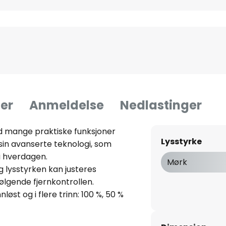
er
Anmeldelse
Nedlastinger
 mange praktiske funksjoner
Lysstyrke
in avanserte teknologi, som
i hverdagen.
Mørk
 lysstyrken kan justeres
ølgende fjernkontrollen.
øst og i flere trinn: 100 %, 50 %
r også en integrert timer som
inutter, og en nattlysfunksjon