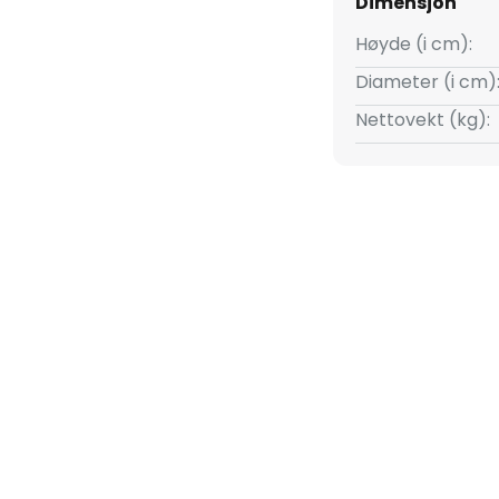
Dimensjon
yrken. LED-lampene er
noe som gir tilstrekkelig lys
Høyde (i cm):
Diameter (i cm)
Nettovekt (kg):