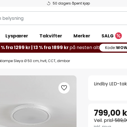
50 dagers åpent kjøp
g
Lyspærer
Takvifter
Merker
SALG
% fra 1299 kr | 13 % fra 1899 kr
på nesten alt
Kode:
WOW
klampe Sleya Ø 50 cm, hvit, CCT, dimbar
Lindby LED-tak
799,00 k
Veil. pris
1 589,0
inkl. mva.