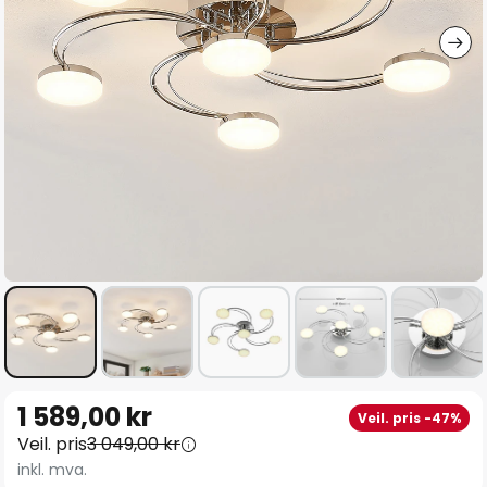
Gå
1 589,00 kr
Veil. pris -47%
til
Veil. pris
3 049,00 kr
begynnelsen
inkl. mva.
av