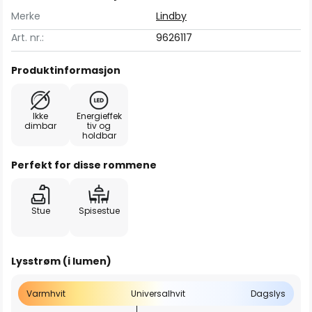
Merke
Lindby
Art. nr.:
9626117
Produktinformasjon
Ikke
Energieffek
dimbar
tiv og
holdbar
Perfekt for disse rommene
Stue
Spisestue
Lysstrøm (i lumen)
Varmhvit
Universalhvit
Dagslys