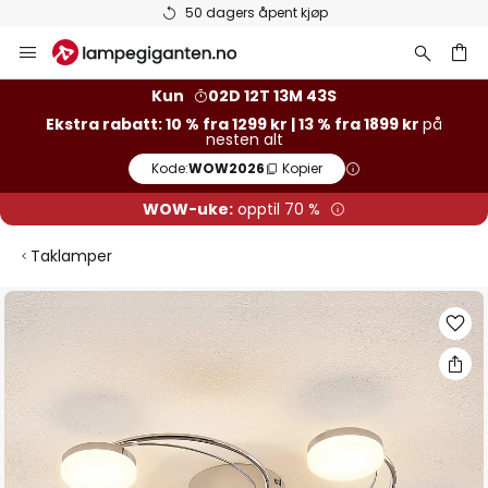
Varer på lager sendes raskt
Hopp
til
innhold
Kun
02D 12T 13M 42S
Ekstra rabatt: 10 % fra 1299 kr | 13 % fra 1899 kr
på
nesten alt
Kode:
WOW2026
Kopier
WOW-uke:
opptil 70 %
Taklamper
Gå
til
slutten
av
bildegalleri