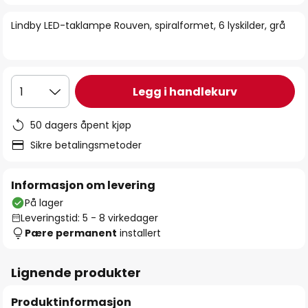
bildegalleri
Lindby LED-taklampe Rouven, spiralformet, 6 lyskilder, grå
Legg i handlekurv
1
50 dagers åpent kjøp
Sikre betalingsmetoder
Informasjon om levering
På lager
Leveringstid: 5 - 8 virkedager
Pære permanent
installert
Lignende produkter
Produktinformasjon