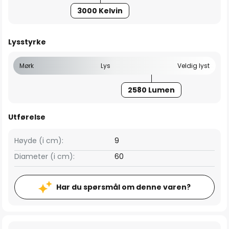
3000 Kelvin
Lysstyrke
Mørk
Lys
Veldig lyst
2580 Lumen
Utførelse
Høyde (i cm):
9
Diameter (i cm):
60
Har du spørsmål om denne varen?