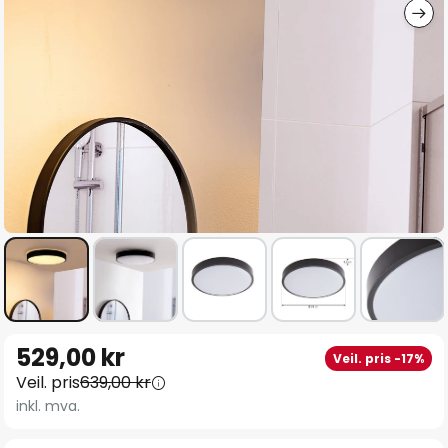
Gå
529,00 kr
Veil. pris -17%
til
Veil. pris
639,00 kr
begynnelsen
inkl. mva.
av
bildegalleri