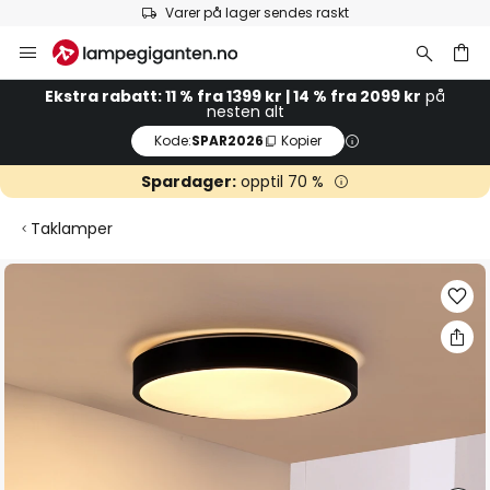
Varer på lager sendes raskt
Hopp
til
innhold
Ekstra rabatt: 11 % fra 1399 kr | 14 % fra 2099 kr
på
nesten alt
Kode:
SPAR2026
Kopier
Spardager:
opptil 70 %
Taklamper
Gå
til
slutten
av
bildegalleri