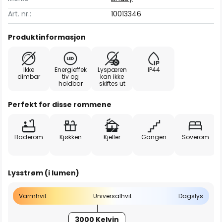
Art. nr.:
10013346
Produktinformasjon
Ikke
Energieffek
Lyspæren
IP44
dimbar
tiv og
kan ikke
holdbar
skiftes ut
Perfekt for disse rommene
Baderom
Kjøkken
Kjeller
Gangen
Soverom
Lysstrøm (i lumen)
Varmhvit
Universalhvit
Dagslys
3000 Kelvin