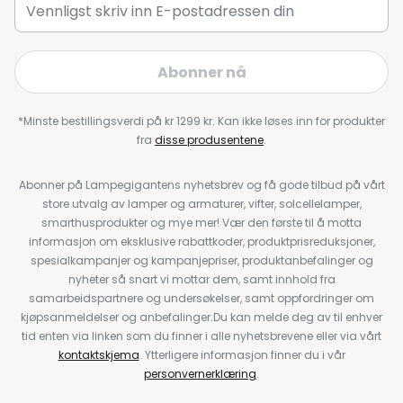
Abonner nå
*Minste bestillingsverdi på kr 1299 kr. Kan ikke løses inn for produkter
fra
disse produsentene
.
Abonner på Lampegigantens nyhetsbrev og få gode tilbud på vårt
store utvalg av lamper og armaturer, vifter, solcellelamper,
smarthusprodukter og mye mer! Vær den første til å motta
informasjon om eksklusive rabattkoder, produktprisreduksjoner,
spesialkampanjer og kampanjepriser, produktanbefalinger og
nyheter så snart vi mottar dem, samt innhold fra
samarbeidspartnere og undersøkelser, samt oppfordringer om
kjøpsanmeldelser og anbefalinger.Du kan melde deg av til enhver
tid enten via linken som du finner i alle nyhetsbrevene eller via vårt
kontaktskjema
. Ytterligere informasjon finner du i vår
personvernerklæring
.