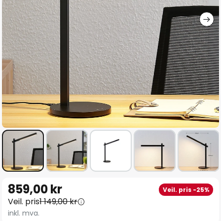
Gå
859,00 kr
Veil. pris -25%
til
Veil. pris
1 149,00 kr
begynnelsen
inkl. mva.
av