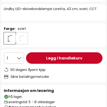
bildegalleri
Lindby LED-skrivebordslampe Loretta, 43 cm, svart, CCT
Farge:
svart
Legg i handlekurv
1
50 dagers åpent kjøp
Sikre betalingsmetoder
Informasjon om levering
På lager
Leveringstid: 5 - 8 virkedager