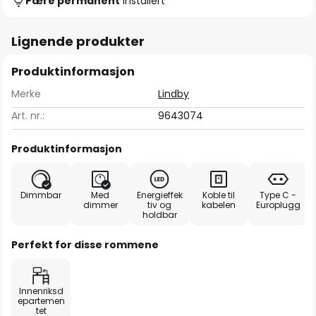
Pære permanent
installert
Lignende produkter
Produktinformasjon
Merke
Lindby
Art. nr.:
9643074
Produktinformasjon
Dimmbar
Med
Energieffek
Koble til
Type C -
dimmer
tiv og
kabelen
Europlugg
holdbar
Perfekt for disse rommene
Innenriksd
epartemen
tet