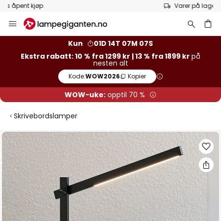
Varer på lager sendes raskt
Hopp
til
innhold
Kun
01D 14T 07M 07S
Ekstra rabatt: 10 % fra 1299 kr | 13 % fra 1899 kr
på
nesten alt
Kode:
WOW2026
Kopier
WOW-uke:
opptil 70 %
Skrivebordslamper
Gå
til
slutten
av
bildegalleri