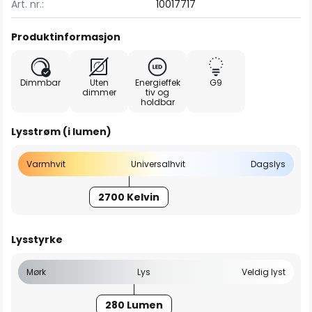
Art. nr.:
10017717
Produktinformasjon
Dimmbar
Uten
Energieffek
G9
dimmer
tiv og
holdbar
Lysstrøm (i lumen)
Varmhvit
Universalhvit
Dagslys
2700 Kelvin
Lysstyrke
Mørk
Lys
Veldig lyst
280 Lumen