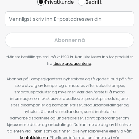
Privatkunde
Bedrift
Abonner nå
*Minste bestillingsverdi på kr 1299 kr. Kan ikke løses inn for produkter
fra
disse produsentene
.
Abonner på Lampegigantens nyhetsbrev og få gode tilbud på vårt
store utvalg av lamper og armaturer, vifter, solcellelamper,
smarthusprodukter og mye mer! Vær den første til å motta
informasjon om eksklusive rabattkoder, produktprisreduksjoner,
spesialkampanjer og kampanjepriser, produktanbefalinger og
nyheter så snart vi mottar dem, samt innhold fra
samarbeidspartnere og undersøkelser, samt oppfordringer om
kjøpsanmeldelser og anbefalinger.Du kan melde deg av til enhver
tid enten via linken som du finner i alle nyhetsbrevene eller via vårt
kontaktskjema
. Ytterligere informasjon finner du i vår