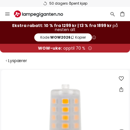
50 dagers åpent kjøp
Hopp
til
innhold
Ekstra rabatt: 10 % fra 1299 kr | 13 % fra 1899 kr
på
nesten alt
Kode:
WOW2026
Kopier
WOW-uke:
opptil 70 %
Lyspærer
Gå
til
slutten
av
bildegalleri