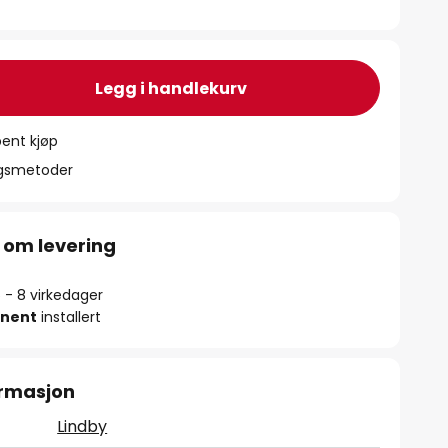
Legg i handlekurv
ent kjøp
ngsmetoder
 om levering
5 - 8 virkedager
nent
installert
ormasjon
Lindby