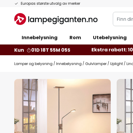
Hopp
Europas største utvalg av merker
til
Finn
innhold
din
belysnin
Innebelysning
Rom
Utebelysning
Ekstra rabatt: 10 
Kun
01D 18T 55M 04S
Lamper og belysning
Innebelysning
Gulvlamper
Uplight
Lin
Gå
til
slutten
av
bildegalleri