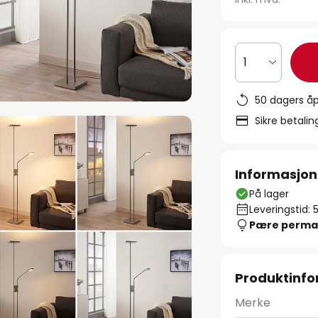
1
50 dagers åp
Sikre betali
Informasjon
På lager
Leveringstid: 
Pære perma
Produktinf
Merke