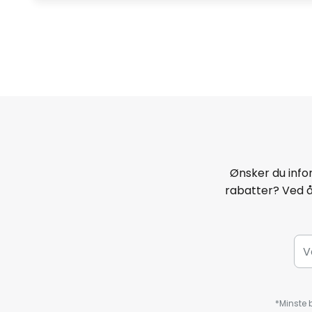
Ønsker du infor
rabatter? Ved 
*Minste b