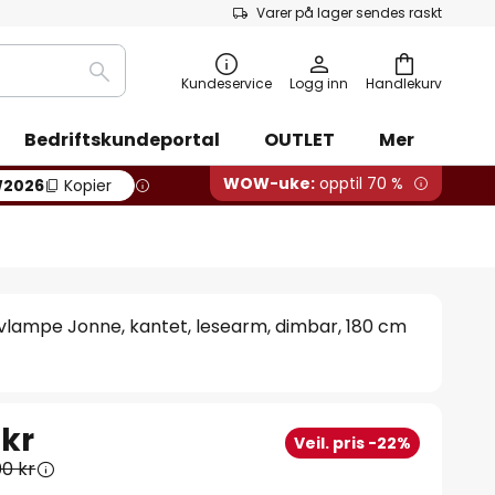
Varer på lager sendes raskt
Søk
Kundeservice
Logg inn
Handlekurv
Bedriftskundeportal
OUTLET
Mer
WOW-uke:
opptil 70 %
2026
Kopier
vlampe Jonne, kantet, lesearm, dimbar, 180 cm
 kr
Veil. pris -22%
00 kr