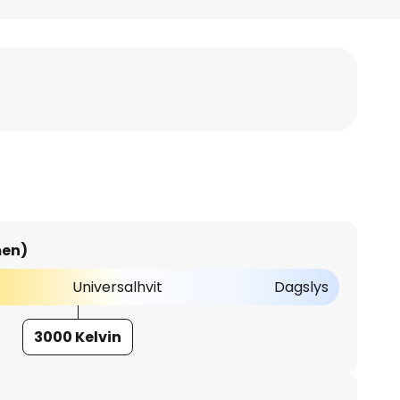
men)
Universalhvit
Dagslys
3000 Kelvin