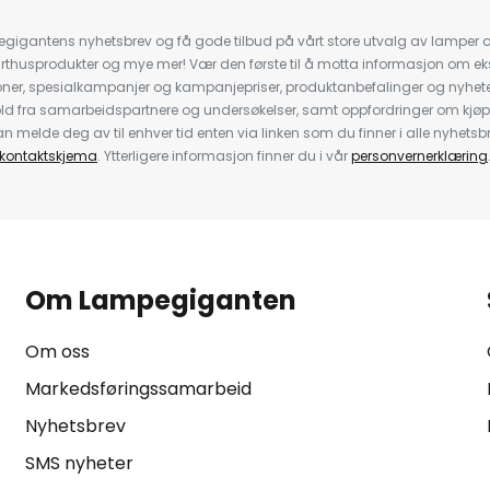
igantens nyhetsbrev og få gode tilbud på vårt store utvalg av lamper og 
rthusprodukter og mye mer! Vær den første til å motta informasjon om eks
oner, spesialkampanjer og kampanjepriser, produktanbefalinger og nyheter
ld fra samarbeidspartnere og undersøkelser, samt oppfordringer om kjø
 melde deg av til enhver tid enten via linken som du finner i alle nyhetsbr
kontaktskjema
. Ytterligere informasjon finner du i vår
personvernerklæring
Om Lampegiganten
Om oss
Markedsføringssamarbeid
Nyhetsbrev
SMS nyheter