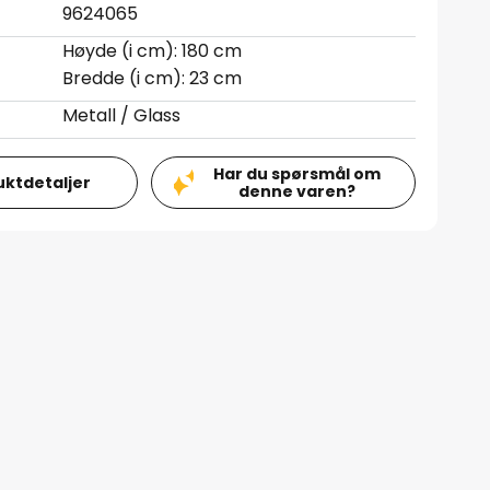
9624065
Høyde (i cm): 180 cm
Bredde (i cm): 23 cm
Metall / Glass
Har du spørsmål om
uktdetaljer
denne varen?