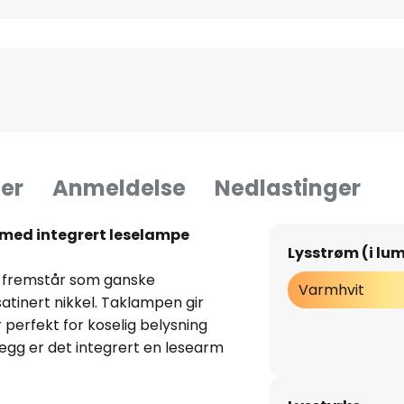
er
Anmeldelse
Nedlastinger
med integrert leselampe
Lysstrøm (i lu
 fremstår som ganske
Varmhvit
atinert nikkel. Taklampen gir
 perfekt for koselig belysning
llegg er det integrert en lesearm
k at man får optimal lysretning
runnformen til de to lyskilder