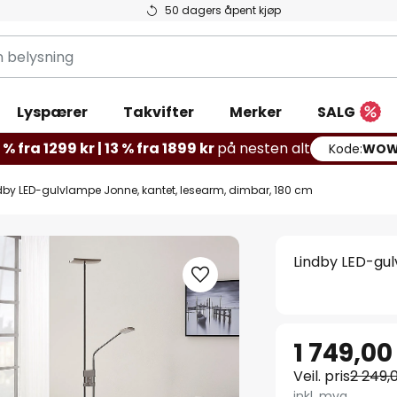
50 dagers åpent kjøp
g
Lyspærer
Takvifter
Merker
SALG
% fra 1299 kr | 13 % fra 1899 kr
på nesten alt
Kode:
WOW
dby LED-gulvlampe Jonne, kantet, lesearm, dimbar, 180 cm
Lindby LED-gul
1 749,00
Veil. pris
2 249,
inkl. mva.