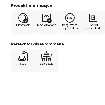
er firkantet, noe som gir et svæ
Produktinformasjon
Leselampen kan slås av og på, o
Begge bryterne er plassert på mi
Dimmbar
Med dimmer
Energieffektiv
Slå på
betjening.
og holdbar
produktet
Perfekt for disse rommene
Stue
Spisestue