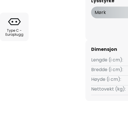
Lysstyrke
rt moderne uttrykk.
Mørk
g LED-uplighten er dimbar.
dten av stativet for enkel
Type C -
Europlugg
Dimensjon
Lengde (i cm):
Bredde (i cm):
Høyde (i cm):
Nettovekt (kg):