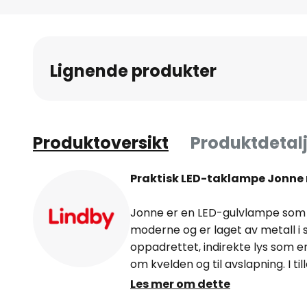
Gå
til
begynnelsen
av
Lignende produkter
bildegalleri
Produktoversikt
Produktdetalj
Praktisk LED-taklampe Jonne 
Jonne er en LED-gulvlampe som
moderne og er laget av metall i s
oppadrettet, indirekte lys som er
om kvelden og til avslapning. I ti
som kan justeres etter behov, sli
Les mer om dette
og målrettet lys når man leser. G