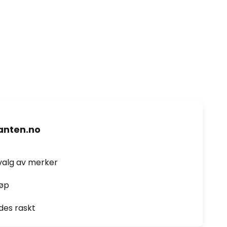
nten.no
valg av merker
jøp
des raskt