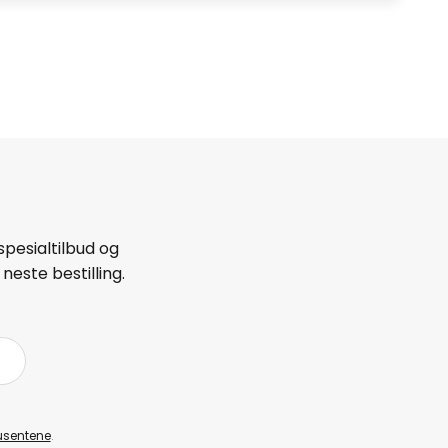
spesialtilbud og
neste bestilling.
å
usentene
.