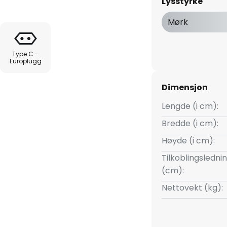
Lysstyrke
ryteren som er integrert i
 også dimbar for å regulere
Mørk
Type C -
or eksempel plassere bøker,
Europlugg
dermed blir vakkert belyst og
med maksimalt 3 kg.
Dimensjon
Lengde (i cm):
Bredde (i cm):
Høyde (i cm):
Tilkoblingsledni
(cm):
Nettovekt (kg):