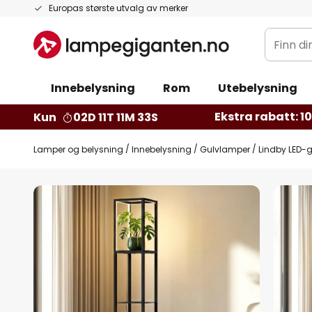
Hopp
Europas største utvalg av merker
til
Finn
innhold
din
belysnin
Innebelysning
Rom
Utebelysning
Ekstra rabatt: 10 
Kun
02D 11T 11M 32S
Lamper og belysning
Innebelysning
Gulvlamper
Lindby LED-gu
Gå
til
slutten
av
bildegalleri