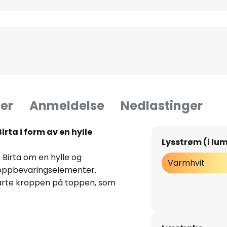
er
Anmeldelse
Nedlastinger
rta i form av en hylle
Lysstrøm (i lu
Birta om en hylle og
Varmhvit
 oppbevaringselementer.
arte kroppen på toppen, som
uen, kontoret eller gangen.