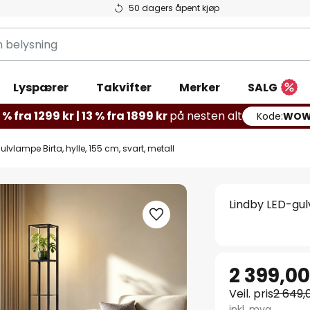
50 dagers åpent kjøp
g
Lyspærer
Takvifter
Merker
SALG
% fra 1299 kr | 13 % fra 1899 kr
på nesten alt
Kode:
WOW
lvlampe Birta, hylle, 155 cm, svart, metall
Lindby LED-gulv
2 399,00
Veil. pris
2 649,
inkl. mva.