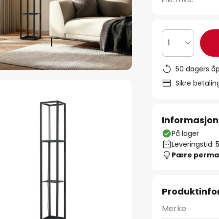
1
50 dagers åp
Sikre betali
Informasjon
På lager
Leveringstid: 
Pære perma
Produktinf
Merke