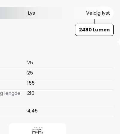
Lys
Veldig lyst
2480 Lumen
25
25
155
ng lengde
210
4,45