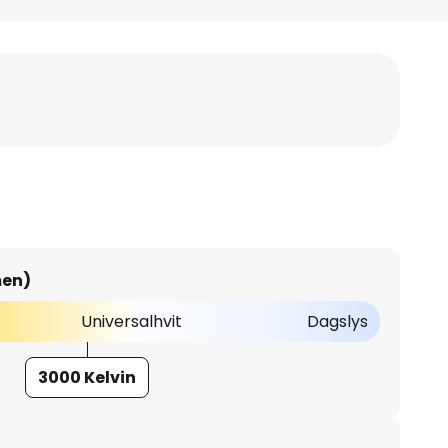
men)
Universalhvit
Dagslys
3000 Kelvin