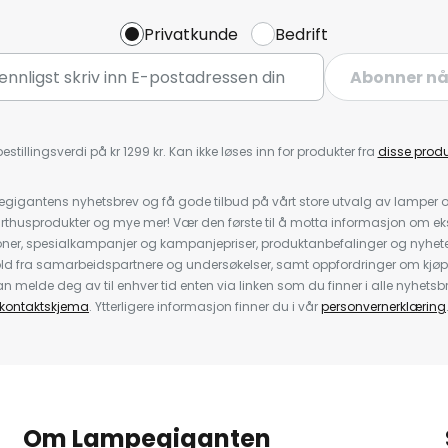
Privatkunde
Bedrift
Abonner n
estillingsverdi på kr 1299 kr. Kan ikke løses inn for produkter fra
disse prod
igantens nyhetsbrev og få gode tilbud på vårt store utvalg av lamper og 
rthusprodukter og mye mer! Vær den første til å motta informasjon om eks
oner, spesialkampanjer og kampanjepriser, produktanbefalinger og nyheter
ld fra samarbeidspartnere og undersøkelser, samt oppfordringer om kjø
 melde deg av til enhver tid enten via linken som du finner i alle nyhetsbr
kontaktskjema
. Ytterligere informasjon finner du i vår
personvernerklæring
Om Lampegiganten