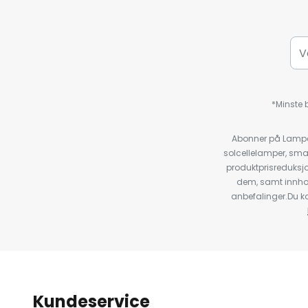
*Minste b
Abonner på Lampeg
solcellelamper, sma
produktprisreduksj
dem, samt innho
anbefalinger.Du kan
Kundeservice