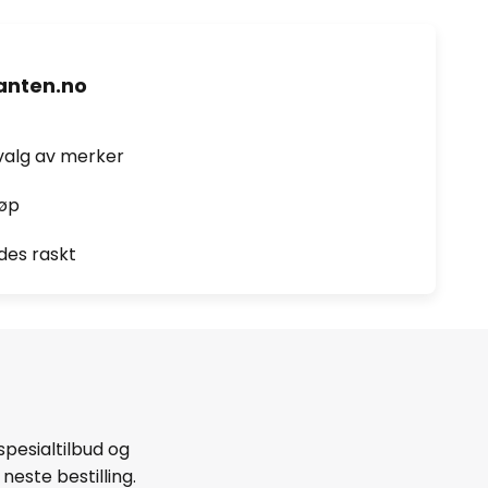
nten.no
valg av merker
jøp
des raskt
spesialtilbud og
neste bestilling.