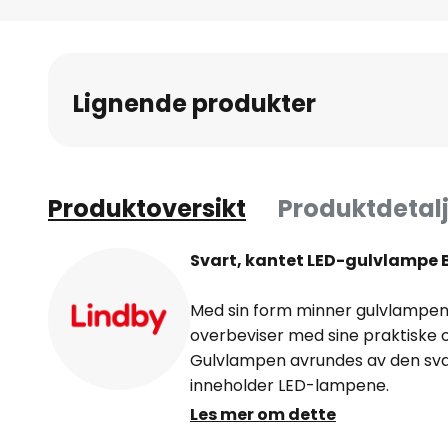
Gå
til
begynnelsen
av
Lignende produkter
bildegalleri
Produktoversikt
Produktdetalj
Svart, kantet LED-gulvlampe Bi
Med sin form minner gulvlampen 
overbeviser med sine praktiske
Gulvlampen avrundes av den sv
inneholder LED-lampene.
Les mer om dette
Den er ideell som lyskilder for st