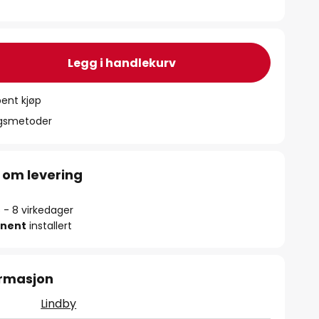
Legg i handlekurv
ent kjøp
ngsmetoder
 om levering
5 - 8 virkedager
nent
installert
ormasjon
Lindby