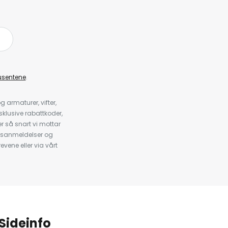
å
usentene
.
armaturer, vifter,
klusive rabattkoder,
 så snart vi mottar
psanmeldelser og
evene eller via vårt
.
Sideinfo