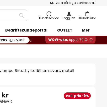
Varer på lager sendes raskt
Søk
Kundeservice
Logg inn
Handlekurv
Bedriftskundeportal
OUTLET
Mer
WOW-uke:
opptil 70 %
2026
Kopier
lampe Birta, hylle, 155 cm, svart, metall
 kr
Veil. pris -9%
00 kr