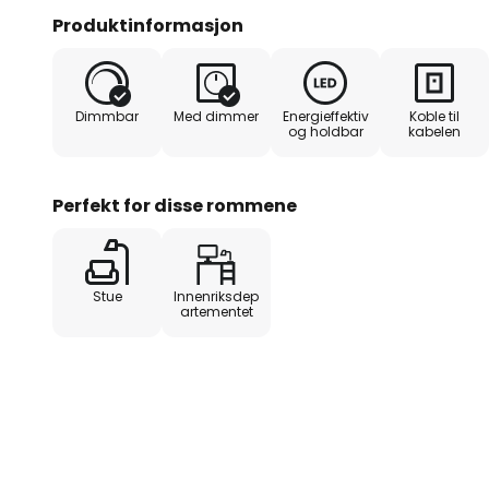
Gulvlampene slås av og på med b
Produktinformasjon
ledningen, og denne bryteren er
lysstyrken.
Dimmbar
Med dimmer
Energieffektiv
Koble til
På oppbevaringsflatene kan du f
og holdbar
kabelen
dekorasjoner eller planter, som 
fremhevet. Hyllen kan belastes 
Perfekt for disse rommene
Stue
Innenriksdep
artementet