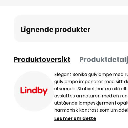
Gå
til
begynnelsen
av
Lignende produkter
bildegalleri
Produktoversikt
Produktdetalj
Elegant Sonika gulvlampe med ru
gulvlampe imponerer med sitt de
utseende. Stativet har en nikkelfi
avsluttes armaturen med en run
utstående lampeskjermen i opalt
harmonisk kontrast som umiddelb
glasset har den fordelen at lyset 
Les mer om dette
retninger uten å blende betrakte