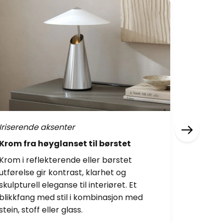
Iriserende aksenter
Reflekt
Krom fra høyglanset til børstet
Ikoniske
Krom i reflekterende eller børstet
Overflate
utførelse gir kontrast, klarhet og
former 
skulpturell eleganse til interiøret. Et
varme og
blikkfang med stil i kombinasjon med
både min
stein, stoff eller glass.