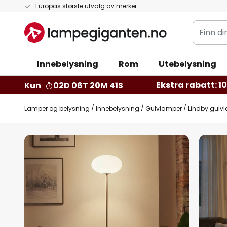
Hopp
Europas største utvalg av merker
til
Finn
innhold
din
belysnin
Innebelysning
Rom
Utebelysning
Ekstra rabatt: 10 
Kun
02D 06T 20M 39S
Lamper og belysning
Innebelysning
Gulvlamper
Lindby gulvl
Gå
til
slutten
av
bildegalleri