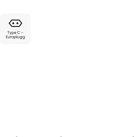
 Armaturen er utstyrt med en
g kan brukes med en E27-pære.
Type C -
Europlugg