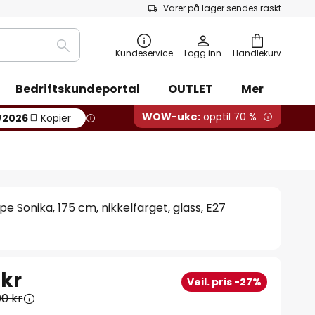
Varer på lager sendes raskt
Søk
Kundeservice
Logg inn
Handlekurv
Bedriftskundeportal
OUTLET
Mer
WOW-uke:
opptil 70 %
2026
Kopier
e Sonika, 175 cm, nikkelfarget, glass, E27
 kr
Veil. pris -27%
00 kr