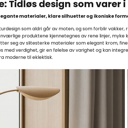
e: Tidløs design som varer 
legante materialer, klare silhuetter og ikoniske form
rdesign som aldri går av moten, og som forblir vakker, re
uunnværlige produktene kjennetegnes av rene linjer, myke 
ter seg av slitesterke materialer som elegant krom, fine
 med verdighet, gir en følelse av varighet og kan integrer
fra moderne til eklektisk.