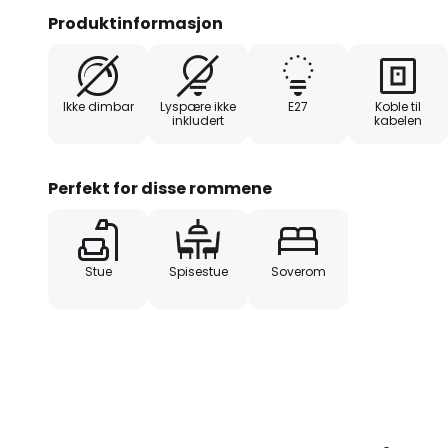
stilfull aksentbelysning i stuen.
Produktinformasjon
fotbryter, er enkel å betjene o
Ikke dimbar
Lyspære ikke
E27
Koble til
inkludert
kabelen
Perfekt for disse rommene
Stue
Spisestue
Soverom