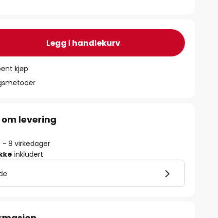
Legg i handlekurv
ent kjøp
ngsmetoder
 om levering
5 - 8 virkedager
ikke
inkludert
lde
ormasjon