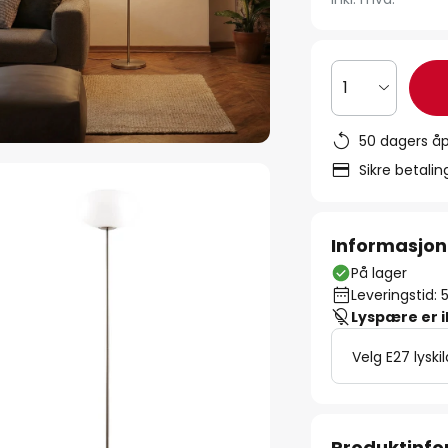
1
50 dagers åp
Sikre betali
Informasjon
På lager
Leveringstid: 
Lyspære er 
Velg E27 lyski
Produktinf