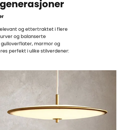
i generasjoner
er
levant og ettertraktet i flere
kurver og balanserte
 gulloverflater, marmor og
es perfekt i ulike stilverdener: