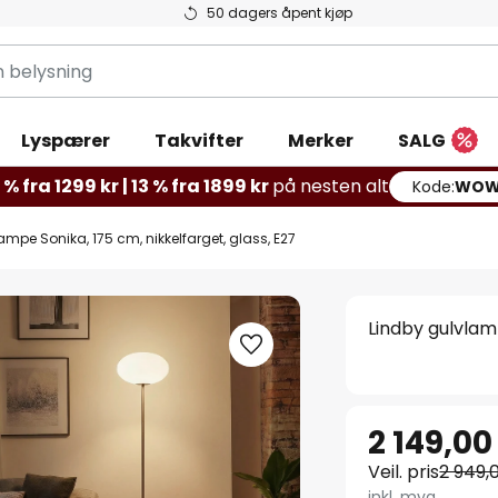
50 dagers åpent kjøp
g
Lyspærer
Takvifter
Merker
SALG
% fra 1299 kr | 13 % fra 1899 kr
på nesten alt
Kode:
WOW
ampe Sonika, 175 cm, nikkelfarget, glass, E27
Lindby gulvlamp
2 149,00
Veil. pris
2 949,
inkl. mva.