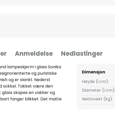
er
Anmeldelse
Nedlastinger
nd lampeskjerm i glass Sonika
Dimensjon
signorienterte og puristiske
nish og er slankt. Nederst
Høyde (i cm):
d sokkel. Takket være den
Diameter (i cm)
 glass skapes en vakker og
art fanger blikket. Det matte
Nettovekt (kg):
kan sendes jevnt ut i alle
ren. Sonika er derfor ideell som