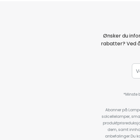
Ønsker du infor
rabatter? Ved 
*Minste b
Abonner på Lampeg
solcellelamper, sma
produktprisreduksj
dem, samt innho
anbefalinger.Du kan