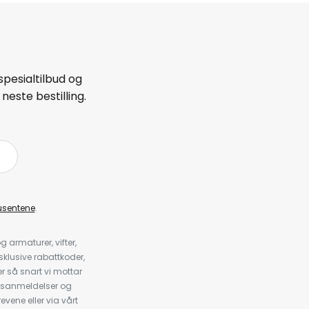
spesialtilbud og
neste bestilling.
å
usentene
.
armaturer, vifter,
klusive rabattkoder,
 så snart vi mottar
psanmeldelser og
evene eller via vårt