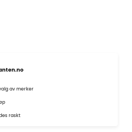
nten.no
valg av merker
jøp
des raskt