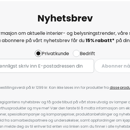
Nyhetsbrev
masjon om aktuelle interiør- og belysningstrender, våre 
å abonnere på vårt nyhetsbrev får du
15% rabatt*
på din 
Privatkunde
Bedrift
Abonner n
estillingsverdi på kr 1299 kr. Kan ikke løses inn for produkter fra
disse prod
igantens nyhetsbrev og få gode tilbud på vårt store utvalg av lamper og 
rthusprodukter og mye mer! Vær den første til å motta informasjon om eks
oner, spesialkampanjer og kampanjepriser, produktanbefalinger og nyheter
ld fra samarbeidspartnere og undersøkelser, samt oppfordringer om kjø
 melde deg av til enhver tid enten via linken som du finner i alle nyhetsbr