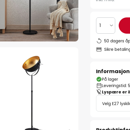
1
50 dagers åp
Sikre betali
Informasjon
På lager
Leveringstid: 
Lyspære er 
Velg E27 lyski
Produktinf