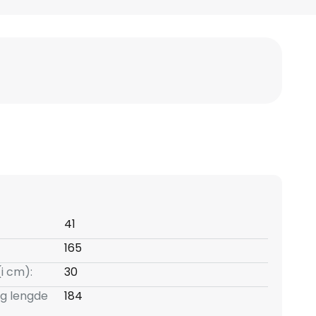
41
165
(i cm):
30
ng lengde
184