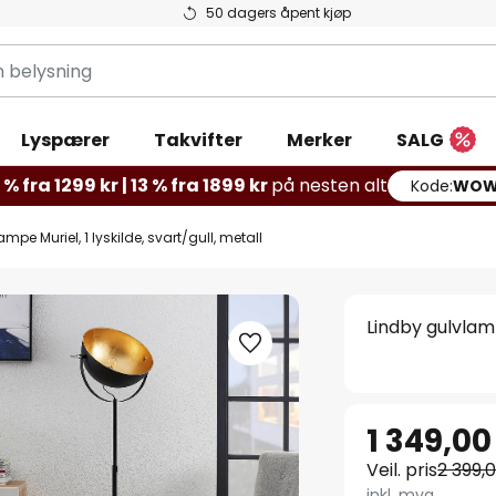
50 dagers åpent kjøp
g
Lyspærer
Takvifter
Merker
SALG
% fra 1299 kr | 13 % fra 1899 kr
på nesten alt
Kode:
WOW
mpe Muriel, 1 lyskilde, svart/gull, metall
Lindby gulvlamp
1 349,00
Veil. pris
2 399,
inkl. mva.