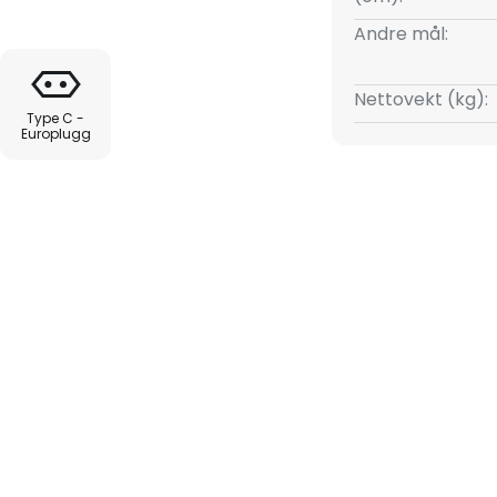
jør Muriel ideell som koselig
Andre mål:
Nettovekt (kg):
Type C -
Europlugg