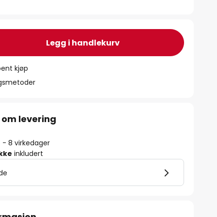
Legg i handlekurv
ent kjøp
ngsmetoder
 om levering
5 - 8 virkedager
ikke
inkludert
lde
ormasjon