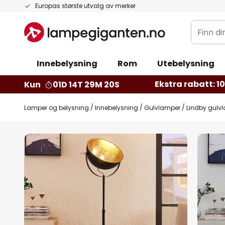
Hopp
Europas største utvalg av merker
til
Finn
innhold
din
belysnin
Innebelysning
Rom
Utebelysning
Ekstra rabatt: 10 
Kun
01D 14T 29M 19S
Lamper og belysning
Innebelysning
Gulvlamper
Lindby gulvla
Gå
til
slutten
av
bildegalleri