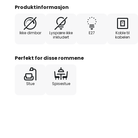
med høy trivselsfaktor, noe som g
Produktinformasjon
aksentbelysning om kvelden.
Ikke dimbar
Lyspære ikke
E27
Koble til
inkludert
kabelen
Perfekt for disse rommene
Stue
Spisestue