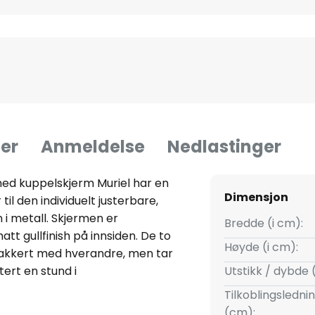
er
Anmeldelse
Nedlastinger
 med kuppelskjerm Muriel har en
Dimensjon
il den individuelt justerbare,
i metall. Skjermen er
Bredde (i cm):
tt gullfinish på innsiden. De to
Høyde (i cm):
akkert med hverandre, men tar
ert en stund i
Utstikk / dybde 
orbindelse med lys. Gullfargede
Tilkoblingsledni
skaper en unik lysrefleksjon
(cm):