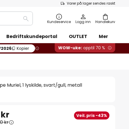
Varer på lager sendes raskt
Søk
Kundeservice
Logg inn
Handlekurv
Bedriftskundeportal
OUTLET
Mer
WOW-uke:
opptil 70 %
2026
Kopier
e Muriel, 1 lyskilde, svart/gull, metall
 kr
Veil. pris -43%
00 kr