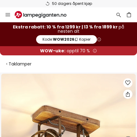
50 dagers åpent kjøp
Hopp
til
innhold
Ekstra rabatt: 10 % fra 1299 kr | 13 % fra 1899 kr
på
nesten alt
Kode:
WOW2026
Kopier
WOW-uke:
opptil 70 %
Taklamper
Gå
til
slutten
av
bildegalleri