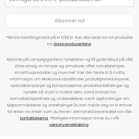
Abonner nå
*Minste bestillingsverdi på kr 1299 kr. Kan ikke løses inn for produkter
fra
disse produsentene
.
Abonner på Lampegigantens nyhetsbrev og få gode tilbud på vårt
store utvalg av lamper og armaturer, vifter, solcellelamper,
smarthusprodukter og mye mer! Vær den første til å motta
informasjon om eksklusive rabattkoder, produktprisreduksjoner,
spesialkampanjer og kampanjepriser, produktanbefalinger og
nyheter så snart vi mottar dem, samt innhold fra
samarbeidspartnere og undersøkelser, samt oppfordringer om
kjøpsanmeldelser og anbefalinger.Du kan melde deg av til enhver
tid enten via linken som du finner i alle nyhetsbrevene eller via vårt
kontaktskjema
. Ytterligere informasjon finner du i vår
personvernerklæring
.