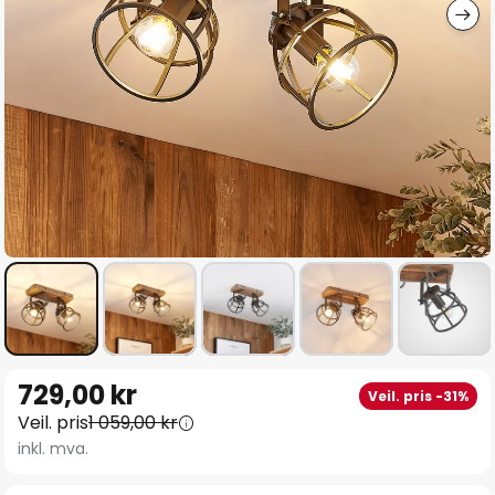
Gå
729,00 kr
Veil. pris -31%
til
Veil. pris
1 059,00 kr
begynnelsen
inkl. mva.
av
bildegalleri