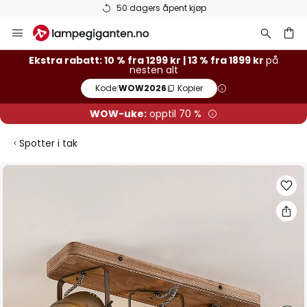
Varer på lager sendes raskt
Hopp
til
innhold
Ekstra rabatt: 10 % fra 1299 kr | 13 % fra 1899 kr
på
nesten alt
Kode:
WOW2026
Kopier
WOW-uke:
opptil 70 %
Spotter i tak
Gå
til
slutten
av
bildegalleri