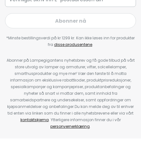
Abonner nå
*Minste bestillingsverdi på kr 1299 kr. Kan ikke løses inn for produkter
fra
disse produsentene
.
Abonner på Lampegigantens nyhetsbrev og få gode tilbud på vårt
store utvalg av lamper og armaturer, vifter, solcellelamper,
smarthusprodukter og mye mer! Vær den første til å motta
informasjon om eksklusive rabattkoder, produktprisreduksjoner,
spesialkampanjer og kampanjepriser, produktanbefalinger og
nyheter så snart vi mottar dem, samt innhold fra
samarbeidspartnere og undersøkelser, samt oppfordringer om
kjøpsanmeldelser og anbefalinger.Du kan melde deg av til enhver
tid enten via linken som du finner i alle nyhetsbrevene eller via vårt
kontaktskjema
. Ytterligere informasjon finner du i vår
personvernerklæring
.