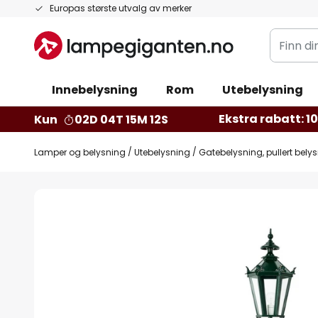
Hopp
Europas største utvalg av merker
til
Finn
innhold
din
belysnin
Innebelysning
Rom
Utebelysning
Ekstra rabatt: 10 
Kun
02D 04T 15M 11S
Lamper og belysning
Utebelysning
Gatebelysning, pullert bely
Gå
til
slutten
av
bildegalleri