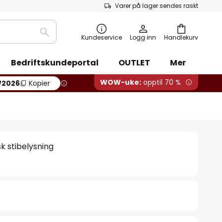
Varer på lager sendes raskt
Søk
Kundeservice
Logg inn
Handlekurv
Bedriftskundeportal
OUTLET
Mer
WOW-uke:
opptil 70 %
2026
Kopier
sk stibelysning