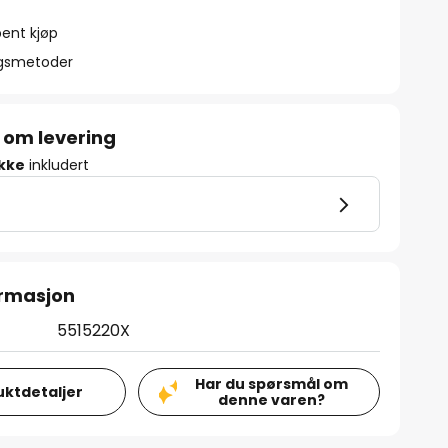
ent kjøp
ngsmetoder
 om levering
ikke
inkludert
ormasjon
5515220X
Har du spørsmål om
uktdetaljer
denne varen?