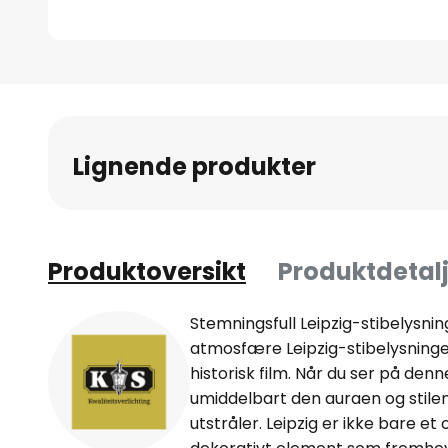
Gå
til
begynnelsen
av
Lignende produkter
bildegalleri
Produktoversikt
Produktdetalj
Stemningsfull Leipzig-stibelysnin
atmosfære Leipzig-stibelysningen
historisk film. Når du ser på d
umiddelbart den auraen og stil
utstråler. Leipzig er ikke bare et 