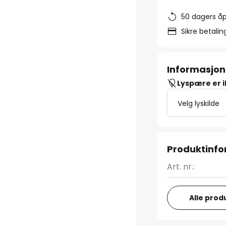
50 dagers åp
Sikre betali
Informasjon
Lyspære er 
Velg lyskilde
Produktinf
Art. nr.:
Alle prod