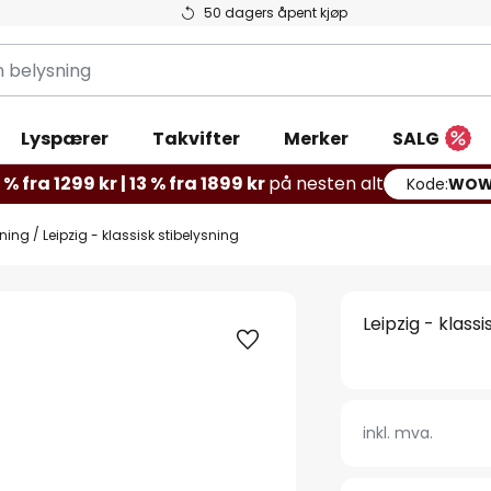
50 dagers åpent kjøp
g
Lyspærer
Takvifter
Merker
SALG
% fra 1299 kr | 13 % fra 1899 kr
på nesten alt
Kode:
WOW
sning
Leipzig - klassisk stibelysning
Leipzig - klassi
inkl. mva.