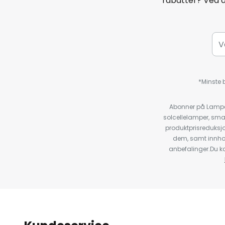
rabatter? Ved 
*Minste b
Abonner på Lampeg
solcellelamper, sma
produktprisreduksj
dem, samt innho
anbefalinger.Du kan