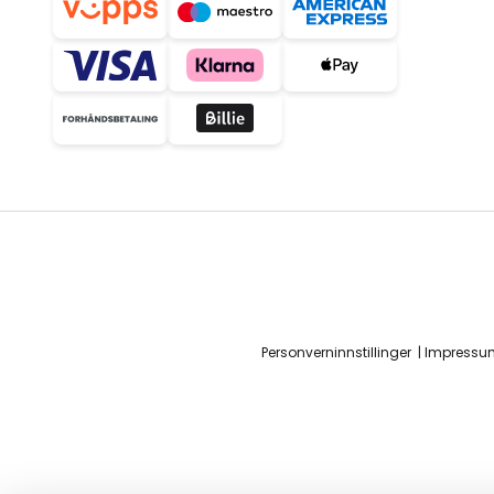
Personverninnstillinger
Impressu