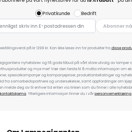
å abonnere på vårt nyhetsbrev får du
15% rabatt*
på din 
Privatkunde
Bedrift
Abonner n
estillingsverdi på kr 1299 kr. Kan ikke løses inn for produkter fra
disse prod
igantens nyhetsbrev og få gode tilbud på vårt store utvalg av lamper og 
rthusprodukter og mye mer! Vær den første til å motta informasjon om eks
oner, spesialkampanjer og kampanjepriser, produktanbefalinger og nyheter
ld fra samarbeidspartnere og undersøkelser, samt oppfordringer om kjø
 melde deg av til enhver tid enten via linken som du finner i alle nyhetsbr
kontaktskjema
. Ytterligere informasjon finner du i vår
personvernerklæring