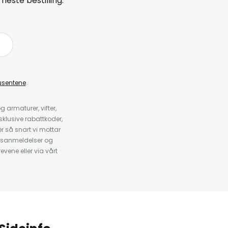
neste bestilling.
å
usentene
.
armaturer, vifter,
klusive rabattkoder,
 så snart vi mottar
psanmeldelser og
evene eller via vårt
.