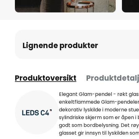
Gå
til
begynnelsen
av
Lignende produkter
bildegalleri
Produktoversikt
Produktdetalj
Elegant Glam-pendel - røkt glas
enkeltflammede Glam-pendelen 
dekorativ lyskilde i moderne stu
sylindriske skjerm som er åpen i
godt som bordbelysning. Det rø
glasset gir innsyn til lyskilden som