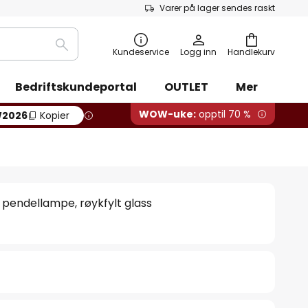
Varer på lager sendes raskt
Søk
Kundeservice
Logg inn
Handlekurv
Bedriftskundeportal
OUTLET
Mer
WOW-uke:
opptil 70 %
2026
Kopier
pendellampe, røykfylt glass