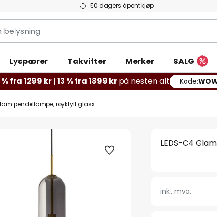
50 dagers åpent kjøp
g
Lyspærer
Takvifter
Merker
SALG
% fra 1299 kr | 13 % fra 1899 kr
på nesten alt
Kode:
WOW
lam pendellampe, røykfylt glass
LEDS-C4 Glam 
inkl. mva.