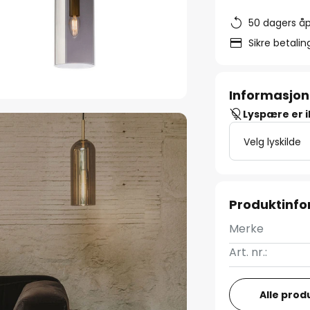
50 dagers åp
Sikre betali
Informasjon
Lyspære er 
Velg lyskilde
Produktinf
Merke
Art. nr.:
Alle prod