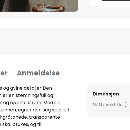
er
Anmeldelse
s og gylne detaljer Den
Dimensjon
er en stemningsfull og
er og oppholdsrom. Med sin
Nettovekt (kg):
 bunnen, egner den seg spesielt
ykgråtonede, transparente
 skal brukes, og til