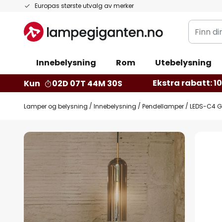
Hopp
Europas største utvalg av merker
til
Finn
innhold
din
belysnin
Innebelysning
Rom
Utebelysning
Ekstra rabatt: 10 
Kun
02D 07T 44M 30S
Lamper og belysning
Innebelysning
Pendellamper
LEDS-C4 G
Gå
til
slutten
av
bildegalleri