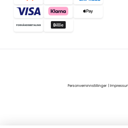
Personverninnstillinger
Impressu