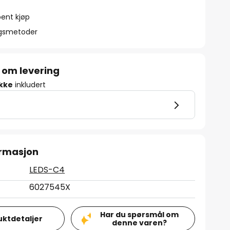
ent kjøp
ngsmetoder
 om levering
ikke
inkludert
ormasjon
LEDS-C4
6027545X
Har du spørsmål om
uktdetaljer
denne varen?