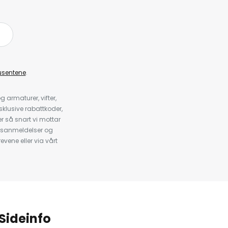
å
usentene
.
armaturer, vifter,
klusive rabattkoder,
 så snart vi mottar
psanmeldelser og
evene eller via vårt
.
Sideinfo