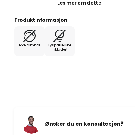
stikkontakten, som går over i en
Les mer om dette
kabelinnføring øverst. Disse sek
sin gylne finish.
Produktinformasjon
Ikke dimbar
Lyspære ikke
inkludert
Ønsker du en konsultasjon?