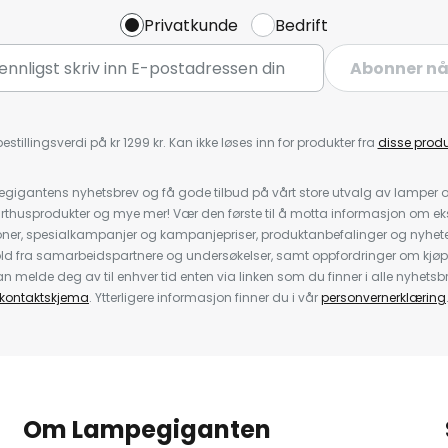
Privatkunde
Bedrift
Abonner n
estillingsverdi på kr 1299 kr. Kan ikke løses inn for produkter fra
disse prod
igantens nyhetsbrev og få gode tilbud på vårt store utvalg av lamper og 
rthusprodukter og mye mer! Vær den første til å motta informasjon om eks
oner, spesialkampanjer og kampanjepriser, produktanbefalinger og nyheter
ld fra samarbeidspartnere og undersøkelser, samt oppfordringer om kjø
 melde deg av til enhver tid enten via linken som du finner i alle nyhetsbr
kontaktskjema
. Ytterligere informasjon finner du i vår
personvernerklæring
Om Lampegiganten