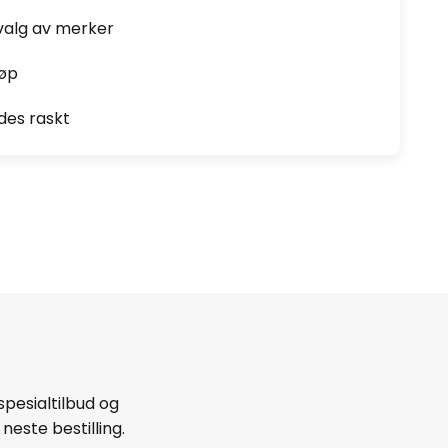
valg av merker
jøp
des raskt
spesialtilbud og
neste bestilling.