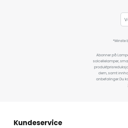
*Minste b
Abonner på Lampeg
solcellelamper, sma
produktprisreduksj
dem, samt innho
anbefalinger.Du kan
Kundeservice