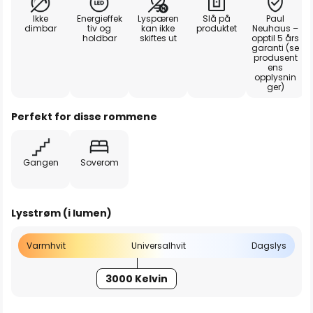
Ikke
Energieffek
Lyspæren
Slå på
Paul
dimbar
tiv og
kan ikke
produktet
Neuhaus –
holdbar
skiftes ut
opptil 5 års
garanti (se
produsent
ens
opplysnin
ger)
Perfekt for disse rommene
Gangen
Soverom
Lysstrøm (i lumen)
Varmhvit
Universalhvit
Dagslys
3000 Kelvin