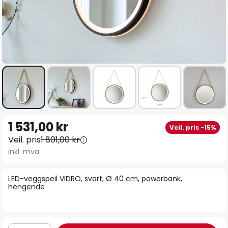
Gå
1 531,00 kr
Veil. pris -15%
til
Veil. pris
1 801,00 kr
begynnelsen
inkl. mva.
av
bildegalleri
LED-veggspeil VIDRO, svart, Ø 40 cm, powerbank,
hengende