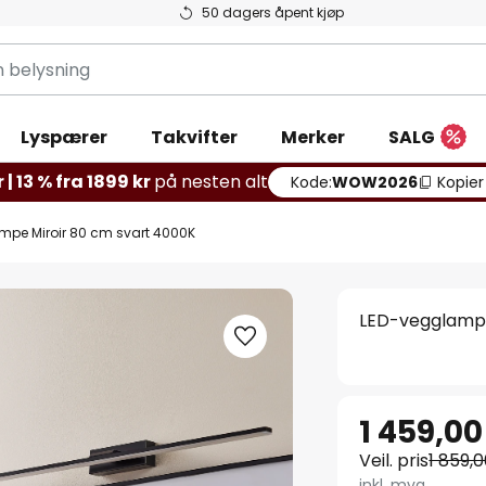
50 dagers åpent kjøp
g
Lyspærer
Takvifter
Merker
SALG
 | 13 % fra 1899 kr
på nesten alt
Kode:
WOW2026
Kopier
mpe Miroir 80 cm svart 4000K
LED-vegglampe
1 459,00
Veil. pris
1 859,0
inkl. mva.