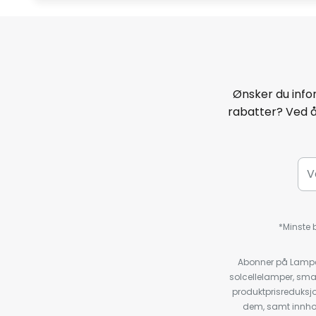
Ønsker du infor
rabatter? Ved 
*Minste b
Abonner på Lampeg
solcellelamper, sma
produktprisreduksj
dem, samt innho