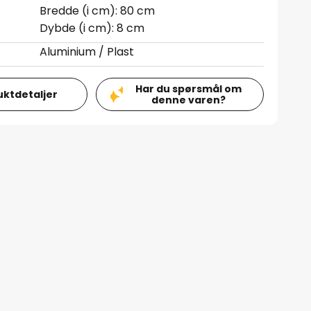
Bredde (i cm): 80 cm
Dybde (i cm): 8 cm
Aluminium / Plast
Har du spørsmål om
uktdetaljer
denne varen?