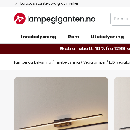
Hopp
Europas største utvalg av merker
til
Finn
innhold
din
belysnin
Innebelysning
Rom
Utebelysning
Ekstra rabatt: 10 % fra 1299 kr
Lamper og belysning
Innebelysning
Vegglamper
LED-veggla
Gå
til
slutten
av
bildegalleri