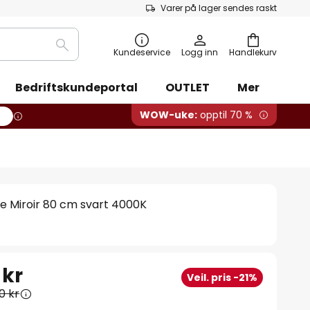
Varer på lager sendes raskt
Søk
Kundeservice
Logg inn
Handlekurv
Bedriftskundeportal
OUTLET
Mer
WOW-uke:
opptil 70 %
 Miroir 80 cm svart 4000K
 kr
Veil. pris -21%
0 kr