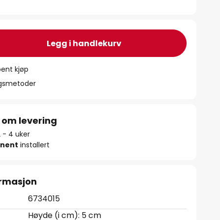
Legg i handlekurv
ent kjøp
ngsmetoder
 om levering
2 - 4 uker
nent
installert
ormasjon
6734015
Høyde (i cm): 5 cm