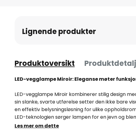
Gå
til
begynnelsen
av
Lignende produkter
bildegalleri
Produktoversikt
Produktdetalj
LED-vegglampe Miroir: Eleganse møter funksjo
LED-vegglampe Miroir kombinerer stilig design med
sin slanke, svarte utførelse setter den ikke bare vi
en effektiv belysningsløsning for ulike oppholdsro
LED-teknologien sørger lampen for en jevn og blendf
å fremheve speil eller bilder.
Les mer om dette