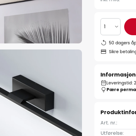
1
50 dagers åp
Sikre betali
Informasjon
Leveringstid: 
Pære perma
Produktinf
Art. nr.:
Utførelse: