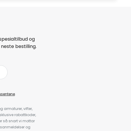
spesialtilbud og
neste bestilling.
å
usentene
.
armaturer, vifter,
klusive rabattkoder,
 så snart vi mottar
psanmeldelser og