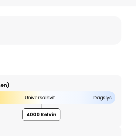
men)
Universalhvit
Dagslys
4000 Kelvin