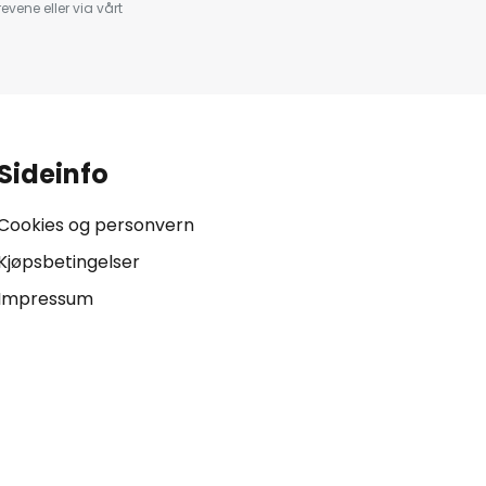
evene eller via vårt
.
Sideinfo
Cookies og personvern
Kjøpsbetingelser
Impressum