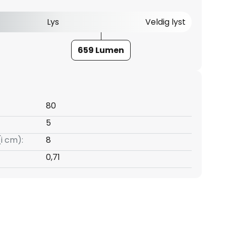
Lys
Veldig lyst
659 Lumen
80
5
(i cm):
8
0,71