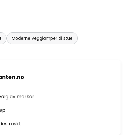
t
Moderne vegglamper til stue
nten.no
valg av merker
jøp
des raskt