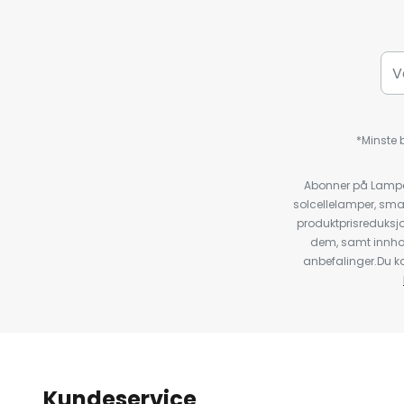
*Minste b
Abonner på Lampeg
solcellelamper, sma
produktprisreduksj
dem, samt innho
anbefalinger.Du kan
Kundeservice