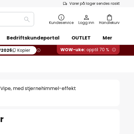
Varer på lager sendes raskt
Søk
Kundeservice
Logg inn
Handlekurv
Bedriftskundeportal
OUTLET
Mer
WOW-uke:
opptil 70 %
2026
Kopier
Vipe, med stjernehimmel-effekt
r