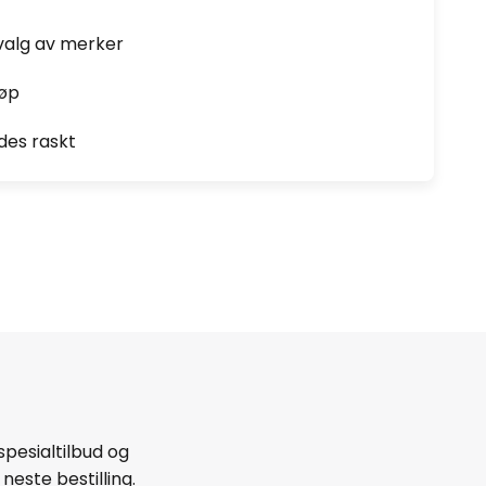
valg av merker
jøp
des raskt
spesialtilbud og
neste bestilling.