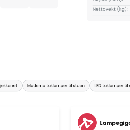
Nettovekt (kg):
kjøkkenet
Moderne taklamper til stuen
LED taklamper til
Lampegiga