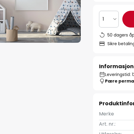
1
50 dagers åp
Sikre betali
Informasjon
Leveringstid: 
Pære perma
Produktinf
Merke
Art. nr.: