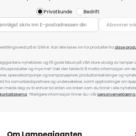
Privatkunde
Bedrift
Abonner n
estillingsverdi på kr 1299 kr. Kan ikke løses inn for produkter fra
disse prod
igantens nyhetsbrev og få gode tilbud på vårt store utvalg av lamper og 
rthusprodukter og mye mer! Vær den første til å motta informasjon om eks
oner, spesialkampanjer og kampanjepriser, produktanbefalinger og nyheter
ld fra samarbeidspartnere og undersøkelser, samt oppfordringer om kjø
 melde deg av til enhver tid enten via linken som du finner i alle nyhetsbr
kontaktskjema
. Ytterligere informasjon finner du i vår
personvernerklæring
Om Lampegiganten