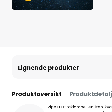
Gå
til
begynnelsen
av
bildegalleri
Lignende produkter
Produktoversikt
Produktdetalj
Vipe LED-taklampe i en liten, k