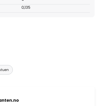
0,135
 stuen
nten.no