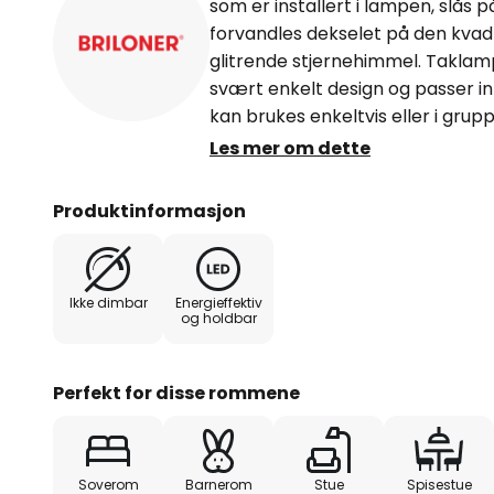
som er installert i lampen, slås på
forvandles dekselet på den kvad
glitrende stjernehimmel. Taklamp
svært enkelt design og passer inn
kan brukes enkeltvis eller i grup
i alle rom der det er behov for et 
Les mer om dette
Produktinformasjon
Ikke dimbar
Energieffektiv
og holdbar
Perfekt for disse rommene
Soverom
Barnerom
Stue
Spisestue