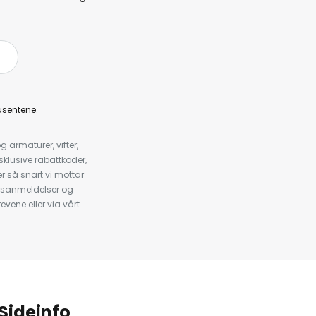
å
usentene
.
armaturer, vifter,
klusive rabattkoder,
 så snart vi mottar
psanmeldelser og
evene eller via vårt
.
Sideinfo