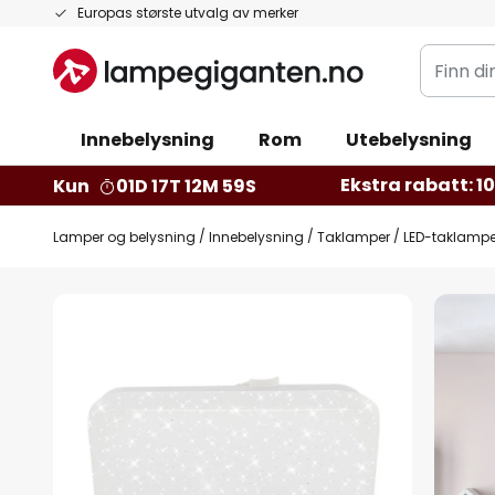
Hopp
Europas største utvalg av merker
til
Finn
innhold
din
belysnin
Innebelysning
Rom
Utebelysning
Ekstra rabatt: 10 
Kun
01D 17T 12M 58S
Lamper og belysning
Innebelysning
Taklamper
LED-taklampe
Gå
til
slutten
av
bildegalleri