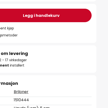
Legg i handlekurv
ent kjøp
ngsmetoder
 om levering
12 - 17 virkedager
nent
installert
ormasjon
Briloner
1510444