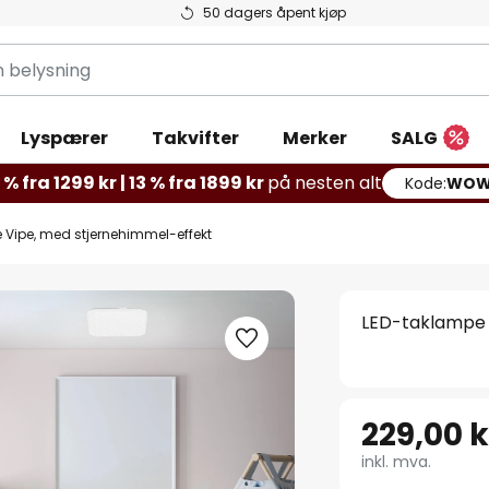
50 dagers åpent kjøp
g
Lyspærer
Takvifter
Merker
SALG
% fra 1299 kr | 13 % fra 1899 kr
på nesten alt
Kode:
WOW
 Vipe, med stjernehimmel-effekt
LED-taklampe 
229,00 k
inkl. mva.