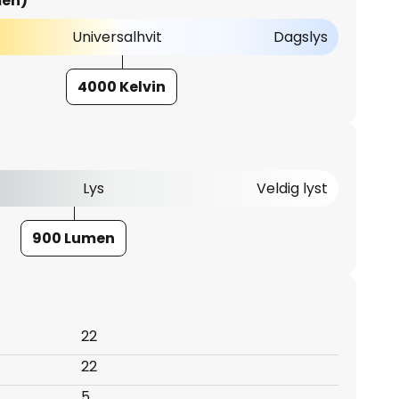
men)
Universalhvit
Dagslys
4000 Kelvin
Lys
Veldig lyst
900 Lumen
22
22
5