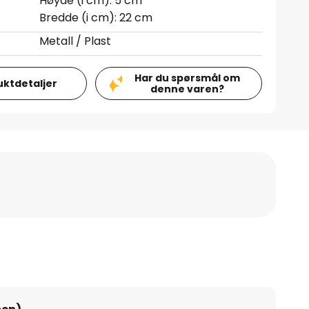
Høyde (i cm): 5 cm
Bredde (i cm): 22 cm
Metall / Plast
Har du spørsmål om
uktdetaljer
denne varen?