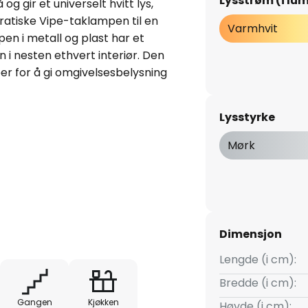
Lysstrøm (i lu
 og gir et universelt hvitt lys,
ratiske Vipe-taklampen til en
Varmhvit
en i metall og plast har et
 i nesten ethvert interiør. Den
per for å gi omgivelsesbelysning
kjøligere lys.
Lysstyrke
Mørk
Dimensjon
Lengde (i cm):
Bredde (i cm):
Gangen
Kjøkken
Høyde (i cm):