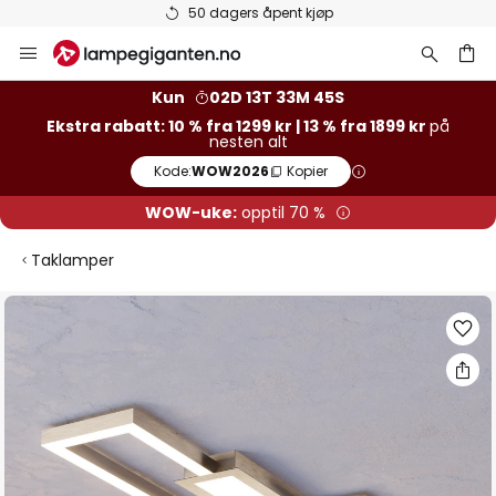
åpent kjøp
Varer på lager send
Hopp
til
innhold
Kun
02D 13T 33M 44S
Ekstra rabatt: 10 % fra 1299 kr | 13 % fra 1899 kr
på
nesten alt
Kode:
WOW2026
Kopier
WOW-uke:
opptil 70 %
Taklamper
Gå
til
slutten
av
bildegalleri