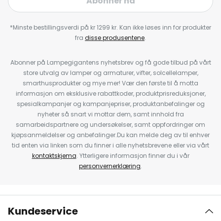
Abonner nå
*Minste bestillingsverdi på kr 1299 kr. Kan ikke løses inn for produkter
fra
disse produsentene
.
Abonner på Lampegigantens nyhetsbrev og få gode tilbud på vårt
store utvalg av lamper og armaturer, vifter, solcellelamper,
smarthusprodukter og mye mer! Vær den første til å motta
informasjon om eksklusive rabattkoder, produktprisreduksjoner,
spesialkampanjer og kampanjepriser, produktanbefalinger og
nyheter så snart vi mottar dem, samt innhold fra
samarbeidspartnere og undersøkelser, samt oppfordringer om
kjøpsanmeldelser og anbefalinger.Du kan melde deg av til enhver
tid enten via linken som du finner i alle nyhetsbrevene eller via vårt
kontaktskjema
. Ytterligere informasjon finner du i vår
personvernerklæring
.
Kundeservice