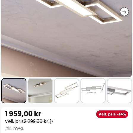
Gå
1 959,00 kr
Veil. pris -14%
til
Veil. pris
2 299,00 kr
begynnelsen
inkl. mva.
av