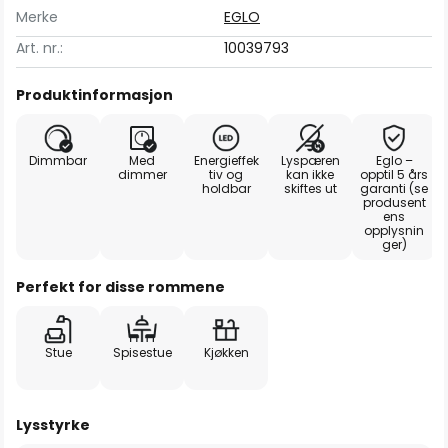
Merke
EGLO
Art. nr.:
10039793
Produktinformasjon
Dimmbar
Med
Energieffek
Lyspæren
Eglo –
dimmer
tiv og
kan ikke
opptil 5 års
holdbar
skiftes ut
garanti (se
produsent
ens
opplysnin
ger)
Perfekt for disse rommene
Stue
Spisestue
Kjøkken
Lysstyrke