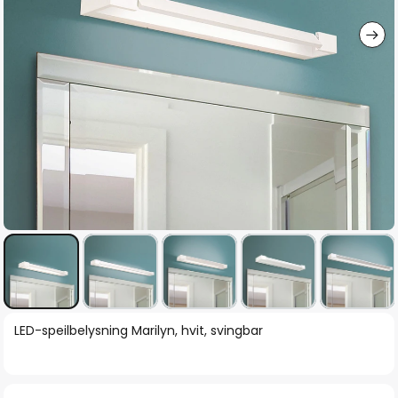
Gå
LED-speilbelysning Marilyn, hvit, svingbar
til
begynnelsen
av