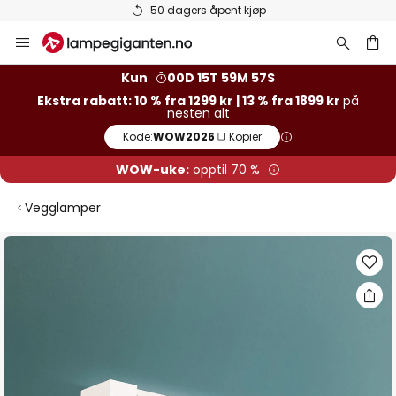
50 dagers åpent kjøp
Hopp
til
innhold
Kun
00D 15T 59M 56S
Ekstra rabatt: 10 % fra 1299 kr | 13 % fra 1899 kr
på
nesten alt
Kode:
WOW2026
Kopier
WOW-uke:
opptil 70 %
Vegglamper
Gå
til
slutten
av
bildegalleri