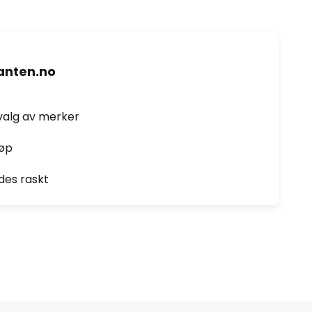
nten.no
valg av merker
jøp
des raskt