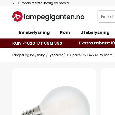
Hopp
Europas største utvalg av merker
til
Finn
innhold
din
belysnin
Innebelysning
Rom
Utebelysning
Ekstra rabatt: 10 
Kun
02D 17T 09M 39S
Lamper og belysning
Lyspærer
LED-pære E27 G45 4,5 W matt 8
Gå
til
slutten
av
bildegalleri