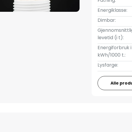
Fatning:
Energiklasse:
Dimbar:
Gjennomsnittli
levetid (i t):
Energiforbruk i
kWh/1000 t.:
Lysfarge:
Alle prod