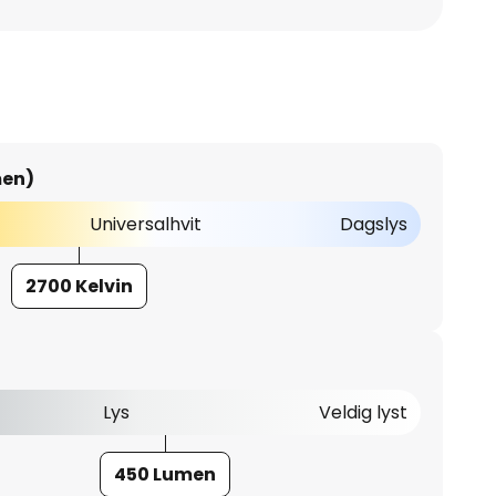
men)
Universalhvit
Dagslys
2700 Kelvin
Lys
Veldig lyst
450 Lumen