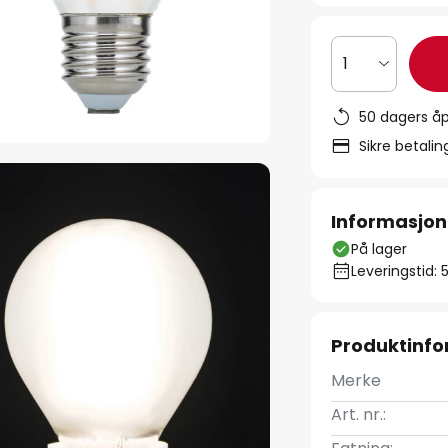
1
50 dagers åp
Sikre betali
Informasjon
På lager
Leveringstid: 
Produktinf
Merke
Art. nr.: