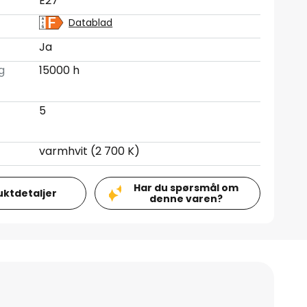
E27
Datablad
Ja
g
15000 h
5
varmhvit (2 700 K)
Har du spørsmål om
uktdetaljer
denne varen?