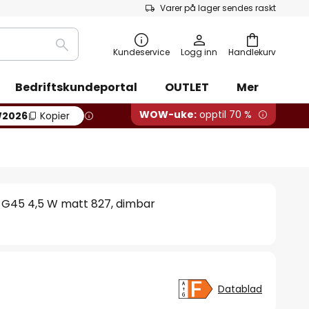
Varer på lager sendes raskt
Søk
Kundeservice
Logg inn
Handlekurv
Bedriftskundeportal
OUTLET
Mer
WOW-uke:
opptil 70 %
2026
Kopier
G45 4,5 W matt 827, dimbar
r
Datablad