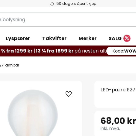
50 dagers åpent kjøp
g
Lyspærer
Takvifter
Merker
SALG
% fra 1299 kr | 13 % fra 1899 kr
på nesten alt
Kode:
WOW
27, dimbar
LED-pære E27 
68,00 k
inkl. mva.