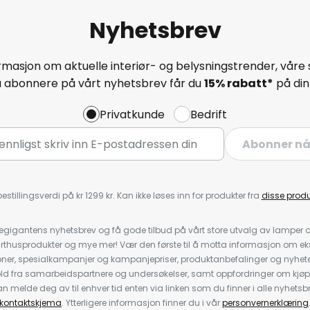
Nyhetsbrev
masjon om aktuelle interiør- og belysningstrender, våre 
å abonnere på vårt nyhetsbrev får du
15% rabatt*
på din 
Privatkunde
Bedrift
Abonner n
estillingsverdi på kr 1299 kr. Kan ikke løses inn for produkter fra
disse prod
igantens nyhetsbrev og få gode tilbud på vårt store utvalg av lamper og 
rthusprodukter og mye mer! Vær den første til å motta informasjon om eks
oner, spesialkampanjer og kampanjepriser, produktanbefalinger og nyheter
ld fra samarbeidspartnere og undersøkelser, samt oppfordringer om kjø
 melde deg av til enhver tid enten via linken som du finner i alle nyhetsbr
kontaktskjema
. Ytterligere informasjon finner du i vår
personvernerklæring