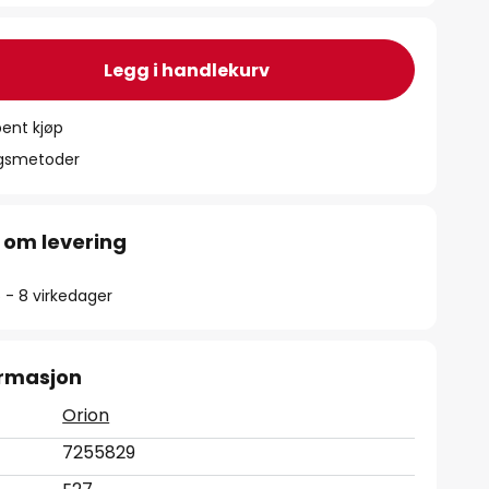
Legg i handlekurv
ent kjøp
ngsmetoder
 om levering
5 - 8 virkedager
ormasjon
Orion
7255829