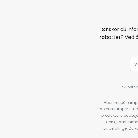
Ønsker du infor
rabatter? Ved 
*Minste b
Abonner på Lampeg
solcellelamper, sma
produktprisreduksj
dem, samt innho
anbefalinger.Du kan