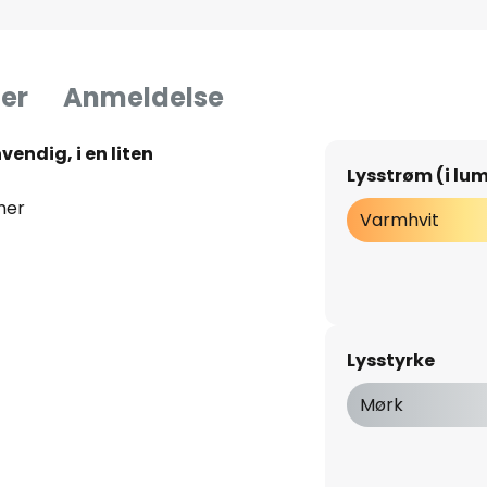
er
Anmeldelse
endig, i en liten
Lysstrøm (i lu
mer
Varmhvit
Lysstyrke
Mørk