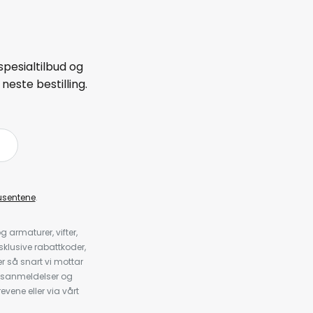
spesialtilbud og
neste bestilling.
å
usentene
.
armaturer, vifter,
klusive rabattkoder,
 så snart vi mottar
psanmeldelser og
evene eller via vårt
.