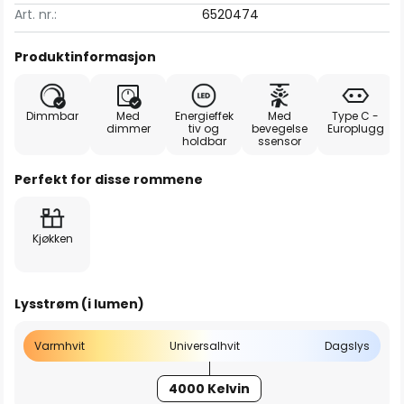
Art. nr.:
6520474
Produktinformasjon
Dimmbar
Med
Energieffek
Med
Type C -
dimmer
tiv og
bevegelse
Europlugg
holdbar
ssensor
Perfekt for disse rommene
Kjøkken
Lysstrøm (i lumen)
Varmhvit
Universalhvit
Dagslys
4000 Kelvin