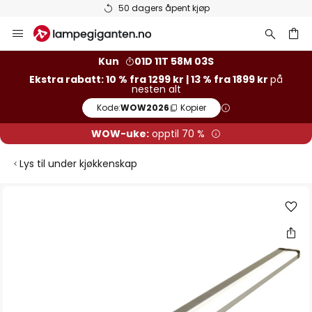
50 dagers åpent kjøp
Hopp
til
innhold
Kun
01D 11T 58M 03S
Ekstra rabatt: 10 % fra 1299 kr | 13 % fra 1899 kr
på
nesten alt
Kode:
WOW2026
Kopier
WOW-uke:
opptil 70 %
Lys til under kjøkkenskap
Gå
til
slutten
av
bildegalleri