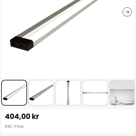
Gå
404,00 kr
til
begynnelsen
inkl. mva.
av