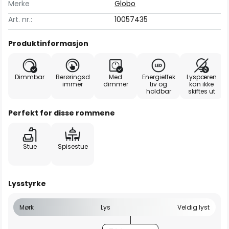
Merke
Globo
Art. nr.:
10057435
Produktinformasjon
Dimmbar
Berøringsd
Med
Energieffek
Lyspæren
immer
dimmer
tiv og
kan ikke
holdbar
skiftes ut
Perfekt for disse rommene
Stue
Spisestue
Lysstyrke
Mørk
Lys
Veldig lyst