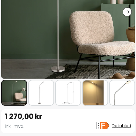
Gå
1 270,00 kr
til
begynnelsen
Datablad
inkl. mva.
av