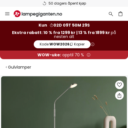
50 dagers åpent kjøp
Hopp
til
innhold
Kun
02D 09T 50M 29S
Ekstra rabatt: 10 % fra 1299 kr | 13 % fra 1899 kr
på
nesten alt
Kode:
WOW2026
Kopier
WOW-uke:
opptil 70 %
Gulvlamper
Gå
til
slutten
av
bildegalleri