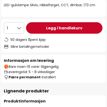
bildegalleri
LED-gulvlampe Silvio, nikkelfarget, CCT, dimbar, 173 cm
Legg i handlekurv
1
50 dagers åpent kjøp
Sikre betalingsmetoder
Informasjon om levering
Bare noen få varer tilgjengelig
Leveringstid: 5 - 8 virkedager
Pære permanent
installert
Lignende produkter
Produktinformasjon