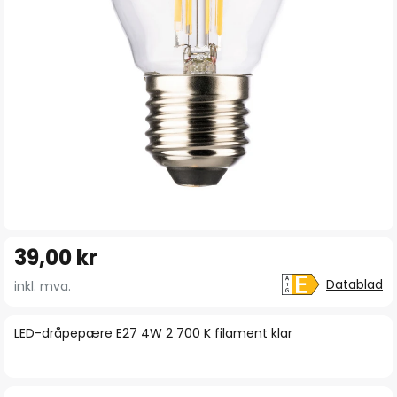
Gå
39,00 kr
til
begynnelsen
Datablad
inkl. mva.
av
bildegalleri
LED-dråpepære E27 4W 2 700 K filament klar