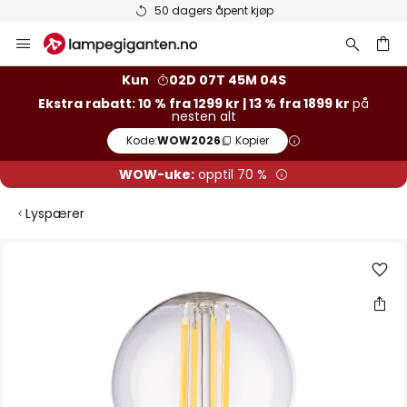
50 dagers åpent kjøp
Hopp
til
innhold
Kun
02D 07T 45M 03S
Ekstra rabatt: 10 % fra 1299 kr | 13 % fra 1899 kr
på
nesten alt
Kode:
WOW2026
Kopier
WOW-uke:
opptil 70 %
Lyspærer
Gå
til
slutten
av
bildegalleri