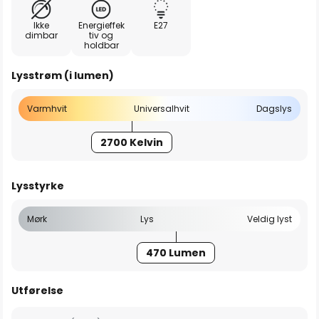
Ikke
Energieffek
E27
dimbar
tiv og
holdbar
Lysstrøm (i lumen)
Varmhvit
Universalhvit
Dagslys
2700 Kelvin
Lysstyrke
Mørk
Lys
Veldig lyst
470 Lumen
Utførelse