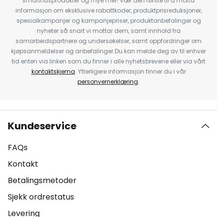
smarthusprodukter og mye mer! Vær den første til å motta
informasjon om eksklusive rabattkoder, produktprisreduksjoner,
spesialkampanjer og kampanjepriser, produktanbefalinger og
nyheter så snart vi mottar dem, samt innhold fra
samarbeidspartnere og undersøkelser, samt oppfordringer om
kjøpsanmeldelser og anbefalinger.Du kan melde deg av til enhver
tid enten via linken som du finner i alle nyhetsbrevene eller via vårt
kontaktskjema
. Ytterligere informasjon finner du i vår
personvernerklæring
.
Kundeservice
FAQs
Kontakt
Betalingsmetoder
Sjekk ordrestatus
Levering