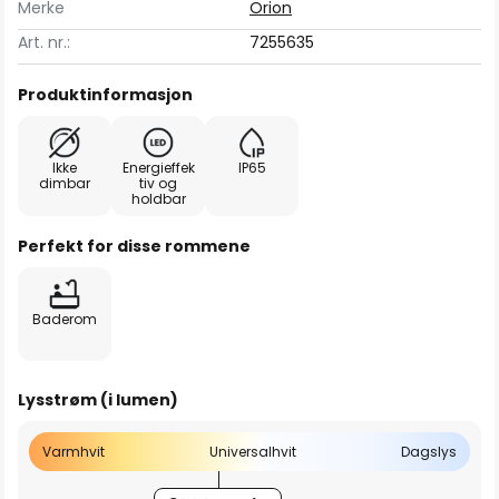
Merke
Orion
Art. nr.:
7255635
Produktinformasjon
Ikke
Energieffek
IP65
dimbar
tiv og
holdbar
Perfekt for disse rommene
Baderom
Lysstrøm (i lumen)
Varmhvit
Universalhvit
Dagslys