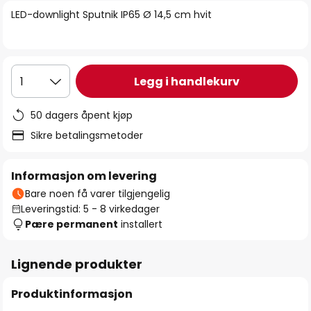
bildegalleri
LED-downlight Sputnik IP65 Ø 14,5 cm hvit
Legg i handlekurv
1
50 dagers åpent kjøp
Sikre betalingsmetoder
Informasjon om levering
Bare noen få varer tilgjengelig
Leveringstid: 5 - 8 virkedager
Pære permanent
installert
Lignende produkter
Produktinformasjon