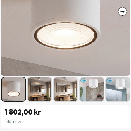
Gå
1 802,00 kr
til
begynnelsen
inkl. mva.
av