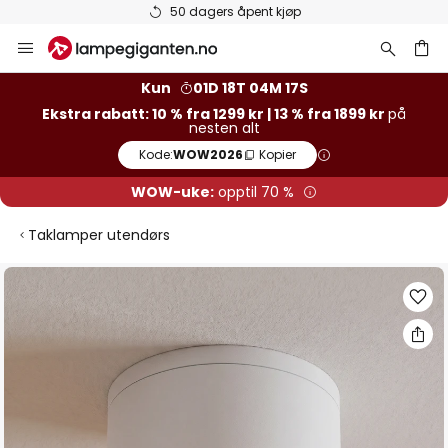
50 dagers åpent kjøp
Hopp
til
innhold
Kun
01D 18T 04M 17S
Ekstra rabatt: 10 % fra 1299 kr | 13 % fra 1899 kr
på
nesten alt
Kode:
WOW2026
Kopier
WOW-uke:
opptil 70 %
Taklamper utendørs
Gå
til
slutten
av
bildegalleri