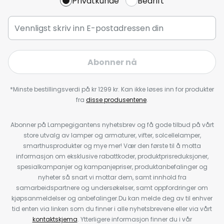
Privatkunde
Bedrift
Abonner nå
*Minste bestillingsverdi på kr 1299 kr. Kan ikke løses inn for produkter
fra
disse produsentene
.
Abonner på Lampegigantens nyhetsbrev og få gode tilbud på vårt
store utvalg av lamper og armaturer, vifter, solcellelamper,
smarthusprodukter og mye mer! Vær den første til å motta
informasjon om eksklusive rabattkoder, produktprisreduksjoner,
spesialkampanjer og kampanjepriser, produktanbefalinger og
nyheter så snart vi mottar dem, samt innhold fra
samarbeidspartnere og undersøkelser, samt oppfordringer om
kjøpsanmeldelser og anbefalinger.Du kan melde deg av til enhver
tid enten via linken som du finner i alle nyhetsbrevene eller via vårt
kontaktskjema
. Ytterligere informasjon finner du i vår