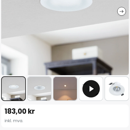
Gå
183,00 kr
til
begynnelsen
inkl. mva.
av