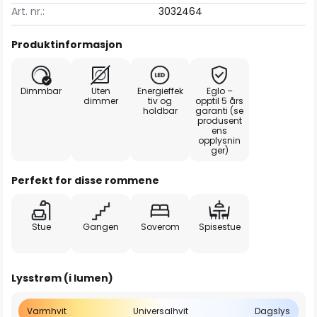
Art. nr.:
3032464
Produktinformasjon
Dimmbar
Uten
Energieffek
Eglo –
dimmer
tiv og
opptil 5 års
holdbar
garanti (se
produsent
ens
opplysnin
ger)
Perfekt for disse rommene
Stue
Gangen
Soverom
Spisestue
Lysstrøm (i lumen)
Varmhvit
Universalhvit
Dagslys