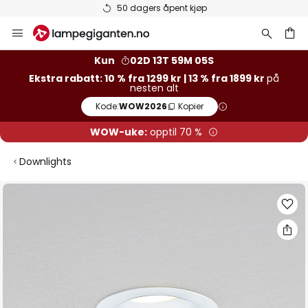
50 dagers åpent kjøp
Hopp
til
innhold
Kun
02D 13T 59M 05S
Ekstra rabatt: 10 % fra 1299 kr | 13 % fra 1899 kr
på
nesten alt
Kode:
WOW2026
Kopier
WOW-uke:
opptil 70 %
Downlights
Gå
til
slutten
av
bildegalleri