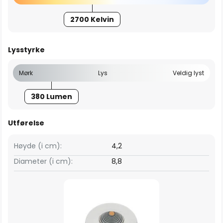
2700 Kelvin
Lysstyrke
Mørk
Lys
Veldig lyst
380 Lumen
Utførelse
Høyde (i cm):
4,2
Diameter (i cm):
8,8