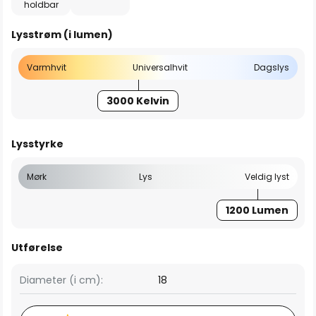
holdbar
Lysstrøm (i lumen)
Varmhvit
Universalhvit
Dagslys
3000 Kelvin
Lysstyrke
Mørk
Lys
Veldig lyst
1200 Lumen
Utførelse
Diameter (i cm):
18