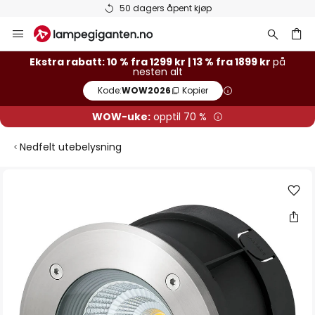
50 dagers åpent kjøp
Hopp
til
innhold
Ekstra rabatt: 10 % fra 1299 kr | 13 % fra 1899 kr
på
nesten alt
Kode:
WOW2026
Kopier
WOW-uke:
opptil 70 %
Nedfelt utebelysning
Gå
til
slutten
av
bildegalleri