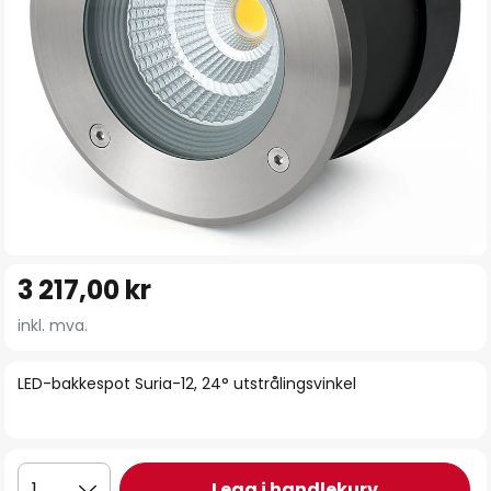
Gå
3 217,00 kr
til
begynnelsen
inkl. mva.
av
bildegalleri
LED-bakkespot Suria-12, 24° utstrålingsvinkel
Legg i handlekurv
1