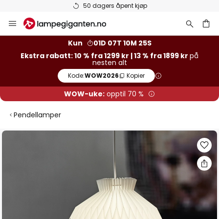
50 dagers åpent kjøp
Hopp
til
innhold
Kun
01D 07T 10M 24S
Ekstra rabatt: 10 % fra 1299 kr | 13 % fra 1899 kr
på
nesten alt
Kode:
WOW2026
Kopier
WOW-uke:
opptil 70 %
Pendellamper
Gå
til
slutten
av
bildegalleri