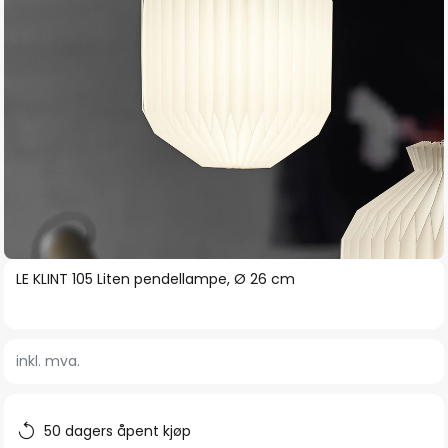
Gå
LE KLINT 105 Liten pendellampe, Ø 26 cm
til
begynnelsen
av
inkl. mva.
bildegalleri
50 dagers åpent kjøp