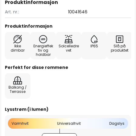
Produktinformasjon
Art. nr.:
10041646
Produktinformasjon
Ikke
Energieffek
Solcelledre
IP65
Slå på
dimbar
tiv og
vet
produktet
holdbar
Perfekt for disse rommene
Balkong /
Terrasse
Lysstrøm (i lumen)
Varmhvit
Universalhvit
Dagslys