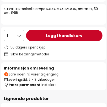
bildegalleri
KLEWE LED-solcellelampe RADIA MAXI MOON, antrasitt, 50
cm, IP65
Legg i handlekurv
1
50 dagers åpent kjøp
Sikre betalingsmetoder
Informasjon om levering
Bare noen få varer tilgjengelig
Leveringstid: 5 - 8 virkedager
Pære permanent
installert
Lignende produkter