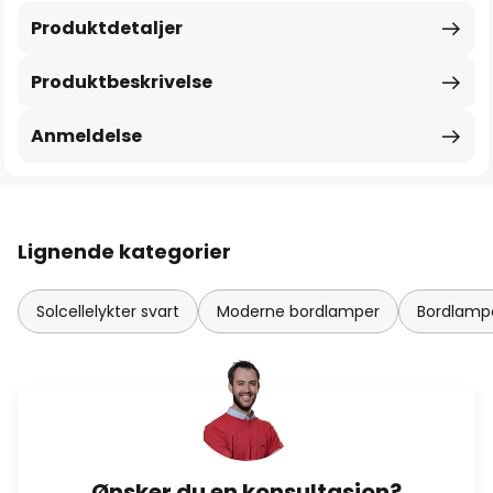
Produktdetaljer
Produktbeskrivelse
Anmeldelse
Lignende kategorier
Solcellelykter svart
Moderne bordlamper
Bordlampe
Ønsker du en konsultasjon?