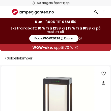
Varer på lager sendes raskt
Hopp
til
innhold
Kun
00D 11T 05M 18S
Ekstra rabatt: 10 % fra 1299 kr | 13 % fra 1899 kr
på
nesten alt
Kode:
WOW2026
Kopier
WOW-uke:
opptil 70 %
Solcellelamper
Gå
til
slutten
av
bildegalleri